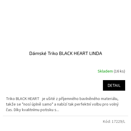
Dámské Triko BLACK HEART LINDA
Skladem
(16 ks)
DETAIL
Triko BLACK HEART je ušité z příjemného bavlněného materiálu,
takže se "nosí úplně samo" a nabízí tak perfektní volbu pro volný
čas. Díky kvalitnímu potisku s...
Kód:
17229/L