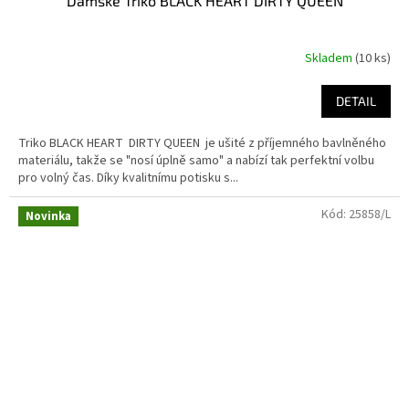
Dámské Triko BLACK HEART DIRTY QUEEN
Skladem
(10 ks)
DETAIL
Triko BLACK HEART DIRTY QUEEN je ušité z příjemného bavlněného
materiálu, takže se "nosí úplně samo" a nabízí tak perfektní volbu
pro volný čas. Díky kvalitnímu potisku s...
Kód:
25858/L
Novinka