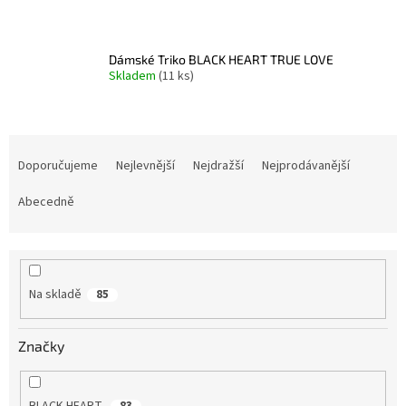
Dámské Triko BLACK HEART TRUE LOVE
Skladem
(11 ks)
Ř
a
Doporučujeme
Nejlevnější
Nejdražší
Nejprodávanější
z
e
Abecedně
n
í
p
r
Na skladě
85
o
d
u
Značky
k
t
ů
BLACK HEART
83