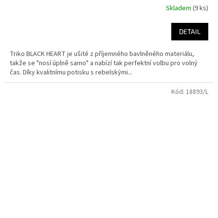
Skladem
(9 ks)
DETAIL
Triko BLACK HEART je ušité z příjemného bavlněného materiálu,
takže se "nosí úplně samo" a nabízí tak perfektní volbu pro volný
čas. Díky kvalitnímu potisku s rebelskými...
Kód:
18893/L