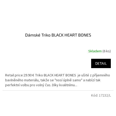
Dámské Triko BLACK HEART BONES
Skladem
(6 ks)
DETAIL
Retail price:29.90 € Triko BLACK HEART BONES je ušité z příjemného
bavlněného materiálu, takže se "nosí úplně samo" a nabízí tak
perfektní volbu pro volný čas. Díky kvalitnímu...
Kód:
17232/L