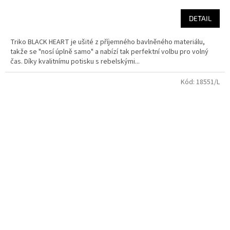
DETAIL
Triko BLACK HEART je ušité z příjemného bavlněného materiálu,
takže se "nosí úplně samo" a nabízí tak perfektní volbu pro volný
čas. Díky kvalitnímu potisku s rebelskými...
Kód:
18551/L