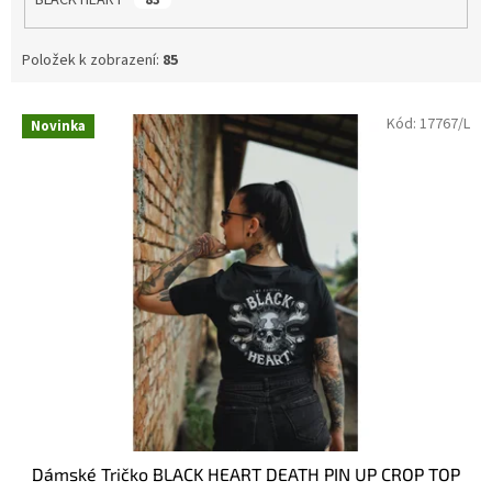
Položek k zobrazení:
85
V
Kód:
17767/L
Novinka
ý
p
i
s
p
r
o
d
u
k
t
ů
Dámské Tričko BLACK HEART DEATH PIN UP CROP TOP