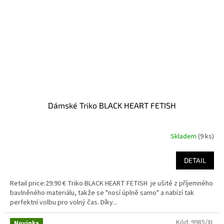
Dámské Triko BLACK HEART FETISH
Skladem
(9 ks)
DETAIL
Retail price:29.90 € Triko BLACK HEART FETISH je ušité z příjemného
bavlněného materiálu, takže se "nosí úplně samo" a nabízí tak
perfektní volbu pro volný čas. Díky...
Kód:
9985/XL
Novinka