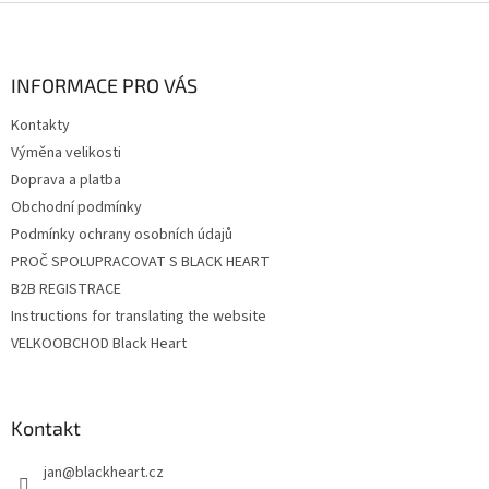
Z
á
p
a
INFORMACE PRO VÁS
t
Kontakty
í
Výměna velikosti
Doprava a platba
Obchodní podmínky
Podmínky ochrany osobních údajů
PROČ SPOLUPRACOVAT S BLACK HEART
B2B REGISTRACE
Instructions for translating the website
VELKOOBCHOD Black Heart
Kontakt
jan
@
blackheart.cz