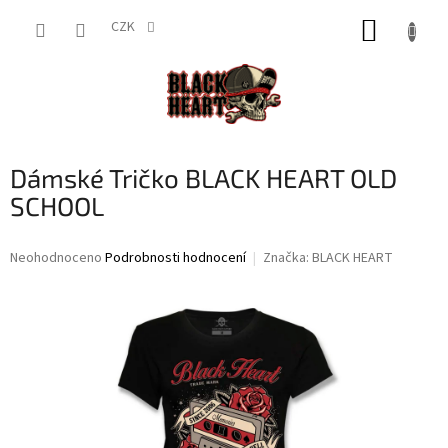
Přejít
NÁKUP
na
CZK
obsah
KOŠÍK
Dámské Tričko BLACK HEART OLD
SCHOOL
Průměrné
Neohodnoceno
Podrobnosti hodnocení
Značka:
BLACK HEART
hodnocení
produktu
je
0,0
z
5
hvězdiček.