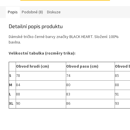
Popis
Podobné (8)
Diskuze
Detailní popis produktu
Dámské tričko černé barvy značky BLACK HEART. Složení: 100%
bavlna.
Velikostní tabulka (rozměry trika):
Obvod hrudi (cm)
Obvod pasu (cm)
Obvod 
S
78
74
85
M
84
80
88
L
88
83
91
XL
90
86
93