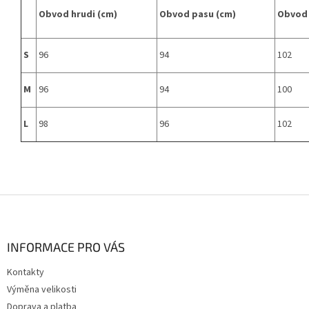
Obvod hrudi (cm)
Obvod pasu (cm)
Obvod 
S
96
94
102
M
96
94
100
L
98
96
102
Z
á
p
a
INFORMACE PRO VÁS
t
Kontakty
í
Výměna velikosti
Doprava a platba