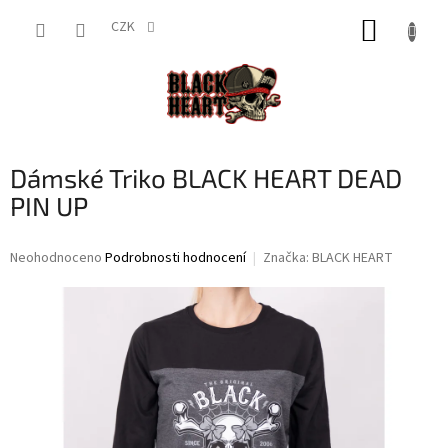
Přejít
NÁKUP
na
CZK
obsah
KOŠÍK
Dámské Triko BLACK HEART DEAD
PIN UP
Průměrné
Neohodnoceno
Podrobnosti hodnocení
Značka:
BLACK HEART
hodnocení
produktu
je
0,0
z
5
hvězdiček.