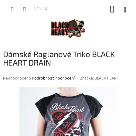
Přejít
NÁKUP
na
CZK
obsah
KOŠÍK
Dámské Raglanové Triko BLACK
HEART DRAIN
Průměrné
Neohodnoceno
Podrobnosti hodnocení
Značka:
BLACK HEART
hodnocení
produktu
je
0,0
z
5
hvězdiček.