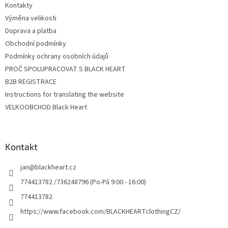
Kontakty
í
Výměna velikosti
Doprava a platba
Obchodní podmínky
Podmínky ochrany osobních údajů
PROČ SPOLUPRACOVAT S BLACK HEART
B2B REGISTRACE
Instructions for translating the website
VELKOOBCHOD Black Heart
Kontakt
jan
@
blackheart.cz
774413782 /736248796 (Po-Pá 9:00 - 16:00)
774413782
https://www.facebook.com/BLACKHEARTclothingCZ/