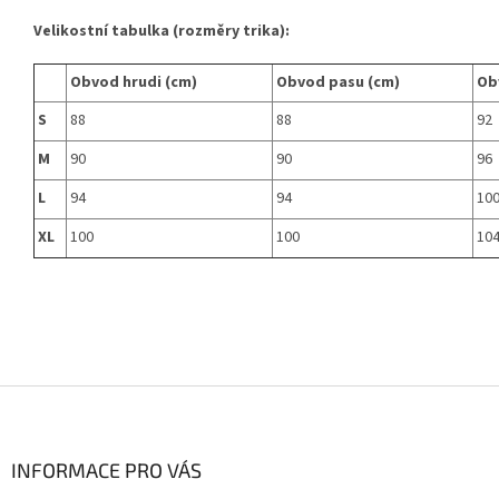
Velikostní tabulka (rozměry trika):
Obvod hrudi (cm)
Obvod pasu (cm)
Ob
S
88
88
92
M
90
90
96
L
94
94
10
XL
100
100
10
Z
á
p
a
INFORMACE PRO VÁS
t