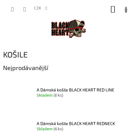
Přejít
NÁKUP
na
CZK
obsah
KOŠÍK
KOŠILE
Nejprodávanější
A Dámská košile BLACK HEART RED LINE
Skladem
(8 ks)
A Dámská košile BLACK HEART REDNECK
Skladem
(6 ks)