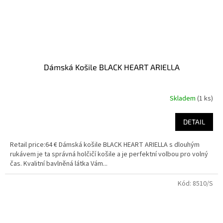
Dámská Košile BLACK HEART ARIELLA
Skladem
(1 ks)
Průměrné
hodnocení
produktu
DETAIL
je
4,5
Retail price:64 € Dámská košile BLACK HEART ARIELLA s dlouhým
z
rukávem je ta správná holčičí košile a je perfektní volbou pro volný
5
čas. Kvalitní bavlněná látka Vám...
hvězdiček.
Kód:
8510/S