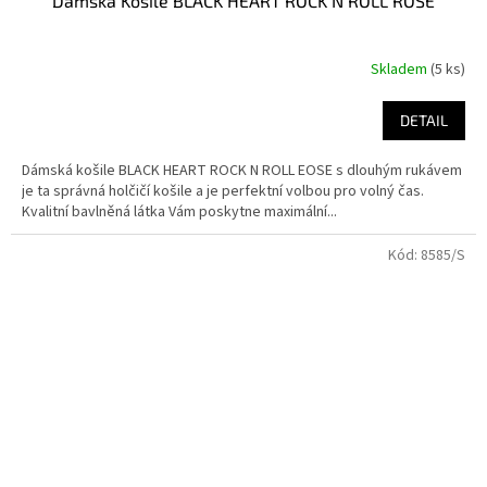
Dámská Košile BLACK HEART ROCK N ROLL ROSE
Skladem
(5 ks)
DETAIL
Dámská košile BLACK HEART ROCK N ROLL EOSE s dlouhým rukávem
je ta správná holčičí košile a je perfektní volbou pro volný čas.
Kvalitní bavlněná látka Vám poskytne maximální...
Kód:
8585/S