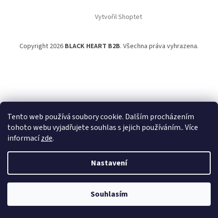
Vytvořil Shoptet
Copyright 2026
BLACK HEART B2B
. Všechna práva vyhrazena.
Tento web používá soubory cookie. Dalším procházením
tohoto webu vyjadřujete souhlas s jejich používáním.. Více
Powered by
Translate
informací
zde
.
Nastavení
Souhlasím