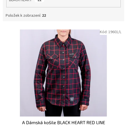
Položek k zobrazení:
22
V
Kód:
19601/L
ý
p
i
s
p
r
o
d
u
k
t
ů
A Dámská košile BLACK HEART RED LINE