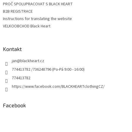
ý
PROČ SPOLUPRACOVAT S BLACK HEART
p
B2B REGISTRACE
i
Instructions for translating the website
s
u
VELKOOBCHOD Black Heart
Kontakt
jan
@
blackheart.cz
774413782 /736248796 (Po-Pá 9:00 - 16:00)
774413782
https://www.facebook.com/BLACKHEARTclothingCZ/
Facebook