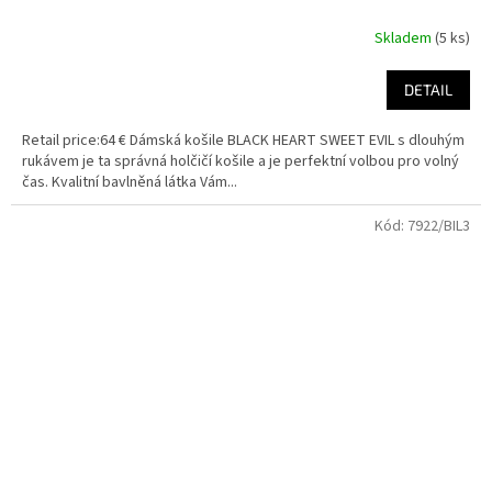
Skladem
(5 ks)
DETAIL
Retail price:64 € Dámská košile BLACK HEART SWEET EVIL s dlouhým
rukávem je ta správná holčičí košile a je perfektní volbou pro volný
čas. Kvalitní bavlněná látka Vám...
Kód:
7922/BIL3