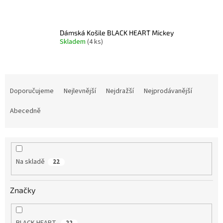
Dámská Košile BLACK HEART Mickey
Skladem
(4 ks)
Ř
a
Doporučujeme
Nejlevnější
Nejdražší
Nejprodávanější
z
e
Abecedně
n
í
p
r
Na skladě
22
o
d
u
Značky
k
t
ů
BLACK HEART
22