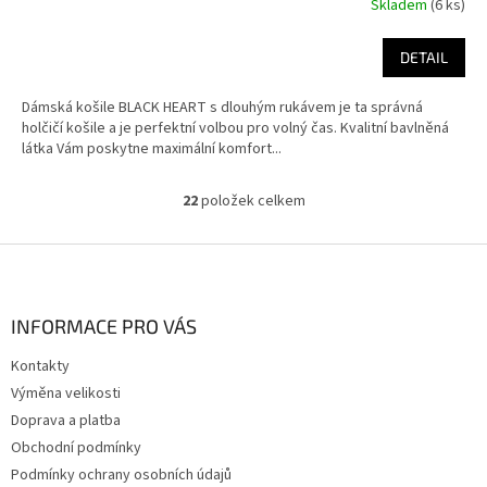
Skladem
(6 ks)
DETAIL
Dámská košile BLACK HEART s dlouhým rukávem je ta správná
holčičí košile a je perfektní volbou pro volný čas. Kvalitní bavlněná
látka Vám poskytne maximální komfort...
22
položek celkem
O
v
l
Z
á
á
d
p
a
a
INFORMACE PRO VÁS
c
t
í
Kontakty
í
p
Výměna velikosti
r
v
Doprava a platba
k
Obchodní podmínky
y
Podmínky ochrany osobních údajů
v