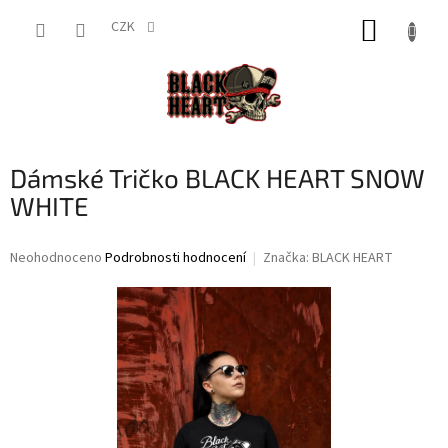
Přejít
NÁKUP
na
CZK
obsah
KOŠÍK
Dámské Tričko BLACK HEART SNOW
WHITE
Průměrné
Neohodnoceno
Podrobnosti hodnocení
Značka:
BLACK HEART
hodnocení
produktu
je
0,0
z
5
hvězdiček.