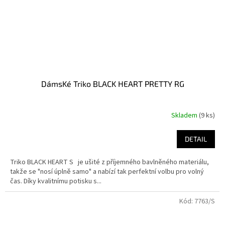
DámsKé Triko BLACK HEART PRETTY RG
Skladem
(9 ks)
DETAIL
Triko BLACK HEART S je ušité z příjemného bavlněného materiálu,
takže se "nosí úplně samo" a nabízí tak perfektní volbu pro volný
čas. Díky kvalitnímu potisku s...
Kód:
7763/S