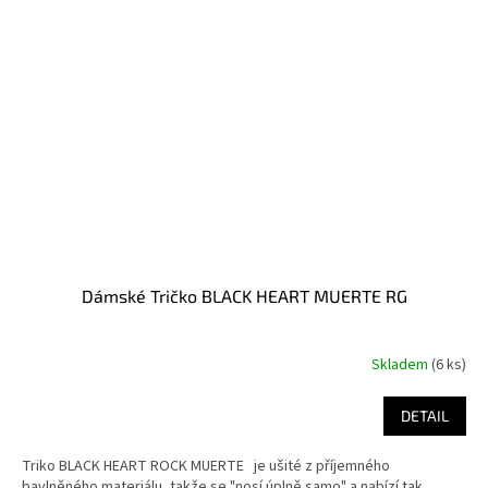
Dámské Tričko BLACK HEART MUERTE RG
Skladem
(6 ks)
DETAIL
Triko BLACK HEART ROCK MUERTE je ušité z příjemného
bavlněného materiálu, takže se "nosí úplně samo" a nabízí tak