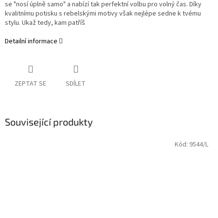
se "nosí úplně samo" a nabízí tak perfektní volbu pro volný čas. Díky
kvalitnímu potisku s rebelskými motivy však nejlépe sedne k tvému
stylu. Ukaž tedy, kam patříš
Detailní informace
ZEPTAT SE
SDÍLET
Související produkty
Kód:
9544/L