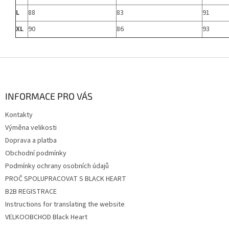
L
88
83
91
XL
90
86
93
Z
á
p
a
INFORMACE PRO VÁS
t
Kontakty
í
Výměna velikosti
Doprava a platba
Obchodní podmínky
Podmínky ochrany osobních údajů
PROČ SPOLUPRACOVAT S BLACK HEART
B2B REGISTRACE
Instructions for translating the website
VELKOOBCHOD Black Heart