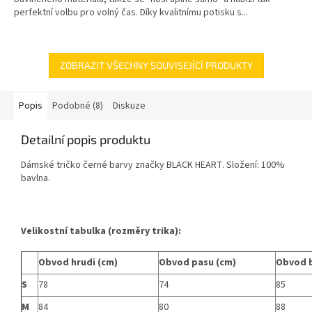
perfektní volbu pro volný čas. Díky kvalitnímu potisku s...
ZOBRAZIT VŠECHNY SOUVISEJÍCÍ PRODUKTY
Popis
Podobné (8)
Diskuze
Detailní popis produktu
Dámské tričko černé barvy značky BLACK HEART. Složení: 100%
bavlna.
Velikostní tabulka (rozměry trika):
Obvod hrudi (cm)
Obvod pasu (cm)
Obvod 
S
78
74
85
M
84
80
88