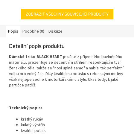
ZOBRAZIT VŠECHNY SOUVISEJÍCÍ PRODUKTY
Popis
Podobné (8)
Diskuze
Detailní popis produktu
Dámské triko BLACK HEART
je ušité z příjemného bavlněného
materiálu, prezentuje se decentním střihem respektujícím tvar
ženského těla, takže se "nosí úplně samo" a nabízí tak perfektní
volbu pro volný čas. Díky kvalitnímu potisku s rebelskými motivy
však nejlépe sedne k motorkářskému stylu. Ukaž tedy, k jaké
partičce patříš.
Technický popis:
krátký rukáv
kulatý výstřih
kvalitní potisk