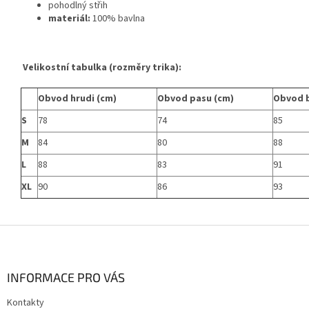
pohodlný střih
materiál:
100% bavlna
Velikostní tabulka (rozměry trika):
Obvod hrudi (cm)
Obvod pasu (cm)
Obvod 
S
78
74
85
M
84
80
88
L
88
83
91
XL
90
86
93
Z
á
p
a
INFORMACE PRO VÁS
t
Kontakty
í