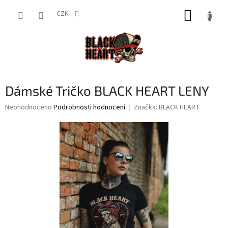
Přejít
NÁKUP
na
CZK
obsah
KOŠÍK
Dámské Tričko BLACK HEART LENY
Průměrné
Neohodnoceno
Podrobnosti hodnocení
Značka:
BLACK HEART
hodnocení
produktu
je
0,0
z
5
hvězdiček.