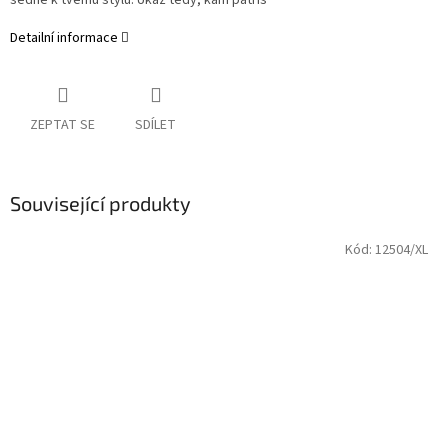
sedne k tvému stylu. Ukaž tedy, kam patříš
Detailní informace
ZEPTAT SE
SDÍLET
Související produkty
Kód:
12504/XL