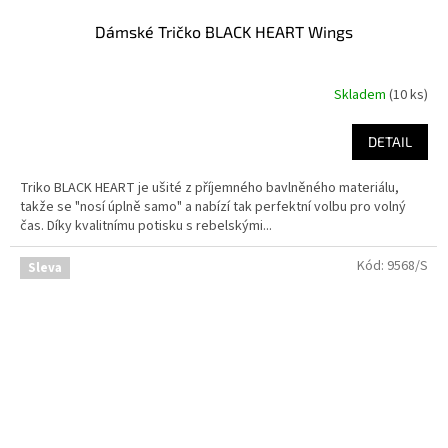
Dámské Tričko BLACK HEART Wings
Skladem
(10 ks)
DETAIL
Triko BLACK HEART je ušité z příjemného bavlněného materiálu,
takže se "nosí úplně samo" a nabízí tak perfektní volbu pro volný
čas. Díky kvalitnímu potisku s rebelskými...
Kód:
9568/S
Sleva