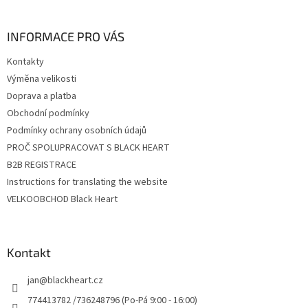
á
p
a
INFORMACE PRO VÁS
t
Kontakty
í
Výměna velikosti
Doprava a platba
Obchodní podmínky
Podmínky ochrany osobních údajů
PROČ SPOLUPRACOVAT S BLACK HEART
B2B REGISTRACE
Instructions for translating the website
VELKOOBCHOD Black Heart
Kontakt
jan
@
blackheart.cz
774413782 /736248796 (Po-Pá 9:00 - 16:00)