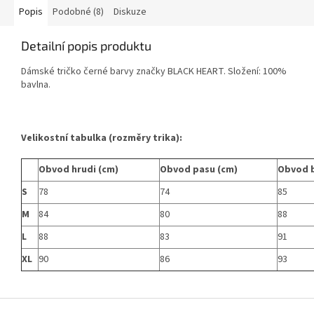
Popis
Podobné (8)
Diskuze
Detailní popis produktu
Dámské tričko černé barvy značky BLACK HEART. Složení: 100%
bavlna.
Velikostní tabulka (rozměry trika):
Obvod hrudi (cm)
Obvod pasu (cm)
Obvod 
S
78
74
85
M
84
80
88
L
88
83
91
XL
90
86
93
Z