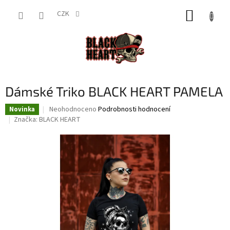
Přejít
NÁKUP
na
CZK
obsah
KOŠÍK
Dámské Triko BLACK HEART PAMELA
Průměrné
Neohodnoceno
Podrobnosti hodnocení
Novinka
hodnocení
Značka:
BLACK HEART
produktu
je
0,0
z
5
hvězdiček.