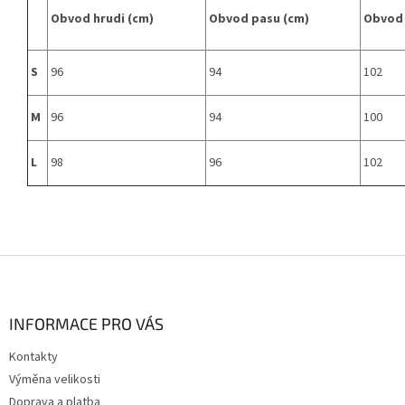
Obvod hrudi (cm)
Obvod pasu (cm)
Obvod 
S
96
94
102
M
96
94
100
L
98
96
102
Z
á
p
a
INFORMACE PRO VÁS
t
Kontakty
í
Výměna velikosti
Doprava a platba