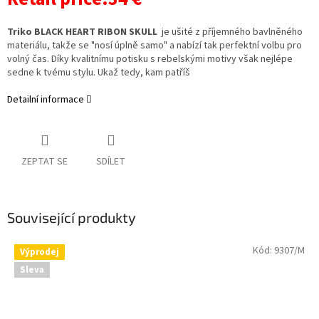
Triko BLACK HEART RIBON SKULL
je ušité z příjemného bavlněného
materiálu, takže se "nosí úplně samo" a nabízí tak perfektní volbu pro
volný čas. Díky kvalitnímu potisku s rebelskými motivy však nejlépe
sedne k tvému stylu. Ukaž tedy, kam patříš
Detailní informace
ZEPTAT SE
SDÍLET
Související produkty
Kód:
9307/M
Výprodej
Sleva