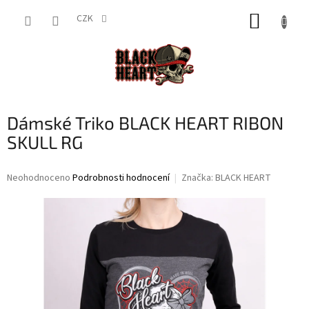
Přejít
NÁKUP
na
CZK
obsah
KOŠÍK
Dámské Triko BLACK HEART RIBON
SKULL RG
Průměrné
Neohodnoceno
Podrobnosti hodnocení
Značka:
BLACK HEART
hodnocení
produktu
je
0,0
z
5
hvězdiček.