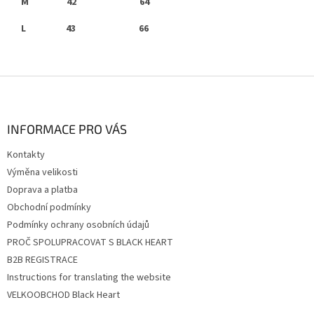
M 42 64
L 43 66
Z
á
p
a
INFORMACE PRO VÁS
t
Kontakty
í
Výměna velikosti
Doprava a platba
Obchodní podmínky
Podmínky ochrany osobních údajů
PROČ SPOLUPRACOVAT S BLACK HEART
B2B REGISTRACE
Instructions for translating the website
VELKOOBCHOD Black Heart