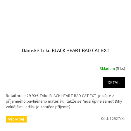
Dámské Triko BLACK HEART BAD CAT EXT
Skladem
(5 ks)
DETAIL
Retail price:29.90 € Triko BLACK HEART BAD CAT EXT je ušité z
příjemného bavlněného materiálu, takže se "nosí úplně samo". Díky
volnějšímu střihu je zaručen příjemný...
Kód:
12927/XL
Výprodej