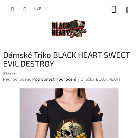
Přejít
NÁKUP
na
CZK
obsah
KOŠÍK
Dámské Triko BLACK HEART SWEET
EVIL DESTROY
9883/S
Průměrné
Neohodnoceno
Podrobnosti hodnocení
Značka:
BLACK HEART
hodnocení
produktu
je
0,0
z
5
hvězdiček.