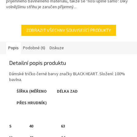
příjemného bavlněného materiálu, takže se "nosí úplně samo". Díky
volnějšímu střihu je zaručen příjemný...
ZOBRAZIT VŠECHNY SOUVISEJÍCÍ PRODUKTY
Popis
Podobné (6)
Diskuze
Detailní popis produktu
Dámské tričko černé barvy značky BLACK HEART. Složení: 100%
bavlna.
ŠÍŘKA (MĚŘENO DÉLKA ZAD
PŘES HRUDNÍK)
S 40 63