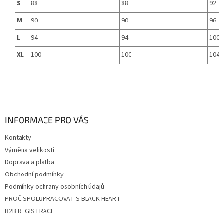
S
88
88
92
M
90
90
96
L
94
94
10
XL
100
100
10
Z
á
p
a
INFORMACE PRO VÁS
t
Kontakty
í
Výměna velikosti
Doprava a platba
Obchodní podmínky
Podmínky ochrany osobních údajů
PROČ SPOLUPRACOVAT S BLACK HEART
B2B REGISTRACE