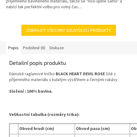
příjemného bavlněného materiálu, takže se "nosí úplně samo" a
nabízí tak perfektní volbu pro volný čas....
ZOBRAZIT VŠECHNY SOUVISEJÍCÍ PRODUKTY
Popis
Podobné (8)
Diskuze
Detailní popis produktu
Dámské raglanové tričko
BLACK HEART DEVIL ROSE
šité z
příjemného materiálu s kulatým výstřihem a černými rukávy.
Složení : 100% bavlna.
Velikostní tabulka (rozměry trika):
Obvod hrudi (cm)
Obvod pasu (cm)
Ob