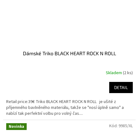
Dámské Triko BLACK HEART ROCK N ROLL
Skladem
(2 ks)
Průměrné
hodnocení
produktu
DETAIL
je
3,1
Retail price:39€ Triko BLACK HEART ROCK N ROLL je ušité z
z
příjemného bavlněného materiálu, takže se "nosí úplně samo" a
5
nabízí tak perfektní volbu pro volný čas....
hvězdiček.
Kód:
9985/XL
Novinka