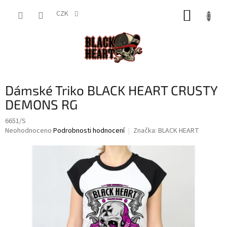
Přejít
NÁKUP
na
CZK
obsah
KOŠÍK
Dámské Triko BLACK HEART CRUSTY
DEMONS RG
6651/S
Průměrné
Neohodnoceno
Podrobnosti hodnocení
Značka:
BLACK HEART
hodnocení
produktu
je
0,0
z
5
hvězdiček.