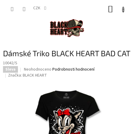
Přejít
NÁKUP
na
CZK
obsah
KOŠÍK
Dámské Triko BLACK HEART BAD CAT
10042/S
Průměrné
Neohodnoceno
Podrobnosti hodnocení
Sleva
hodnocení
Značka:
BLACK HEART
produktu
je
0,0
z
5
hvězdiček.