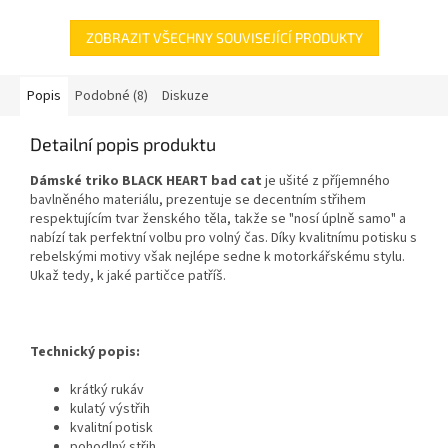
ZOBRAZIT VŠECHNY SOUVISEJÍCÍ PRODUKTY
Popis
Podobné (8)
Diskuze
Detailní popis produktu
Dámské triko BLACK HEART bad cat
je ušité z příjemného
bavlněného materiálu, prezentuje se decentním střihem
respektujícím tvar ženského těla, takže se "nosí úplně samo" a
nabízí tak perfektní volbu pro volný čas. Díky kvalitnímu potisku s
rebelskými motivy však nejlépe sedne k motorkářskému stylu.
Ukaž tedy, k jaké partičce patříš.
Technický popis:
krátký rukáv
kulatý výstřih
kvalitní potisk
pohodlný střih