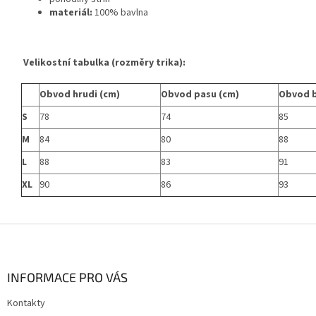
materiál:
100% bavlna
Velikostní tabulka (rozměry trika):
Obvod hrudi (cm)
Obvod pasu (cm)
Obvod b
S
78
74
85
M
84
80
88
L
88
83
91
XL
90
86
93
Z
á
p
a
INFORMACE PRO VÁS
t
Kontakty
í