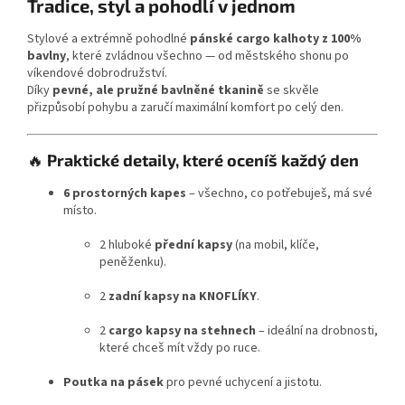
Tradice, styl a pohodlí v jednom
Stylové a extrémně pohodlné
pánské cargo kalhoty z 100%
bavlny
, které zvládnou všechno — od městského shonu po
víkendové dobrodružství.
Díky
pevné, ale pružné bavlněné tkanině
se skvěle
přizpůsobí pohybu a zaručí maximální komfort po celý den.
🔥
Praktické detaily, které oceníš každý den
6 prostorných kapes
– všechno, co potřebuješ, má své
místo.
2 hluboké
přední kapsy
(na mobil, klíče,
peněženku).
2
zadní kapsy na KNOFLÍKY
.
2
cargo kapsy na stehnech
– ideální na drobnosti,
které chceš mít vždy po ruce.
Poutka na pásek
pro pevné uchycení a jistotu.