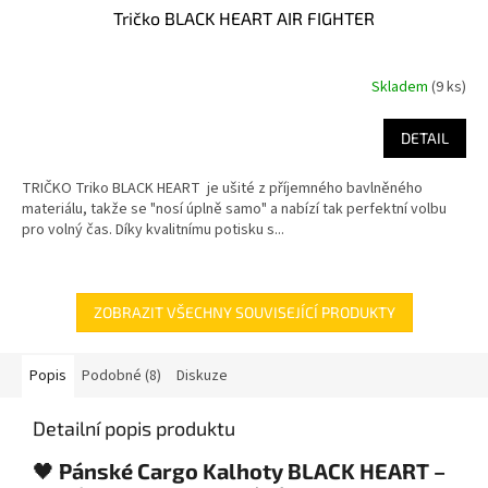
Tričko BLACK HEART AIR FIGHTER
Skladem
(9 ks)
DETAIL
TRIČKO Triko BLACK HEART je ušité z příjemného bavlněného
materiálu, takže se "nosí úplně samo" a nabízí tak perfektní volbu
pro volný čas. Díky kvalitnímu potisku s...
ZOBRAZIT VŠECHNY SOUVISEJÍCÍ PRODUKTY
Popis
Podobné (8)
Diskuze
Detailní popis produktu
🖤
Pánské Cargo Kalhoty BLACK HEART –