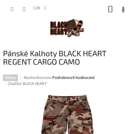
Přejít
NÁKUP
na
CZK
obsah
KOŠÍK
Pánské Kalhoty BLACK HEART
REGENT CARGO CAMO
Průměrné
Neohodnoceno
Podrobnosti hodnocení
Sleva
hodnocení
Značka:
BLACK HEART
produktu
je
0,0
z
5
hvězdiček.