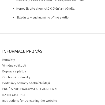
Nepoužívejte chemické čištění ani bělidla.
Skladujte v suchu, mimo přímé světlo.
Z
á
p
a
INFORMACE PRO VÁS
t
Kontakty
í
Výměna velikosti
Doprava a platba
Obchodní podmínky
Podmínky ochrany osobních údajů
PROČ SPOLUPRACOVAT S BLACK HEART
B2B REGISTRACE
Instructions for translating the website