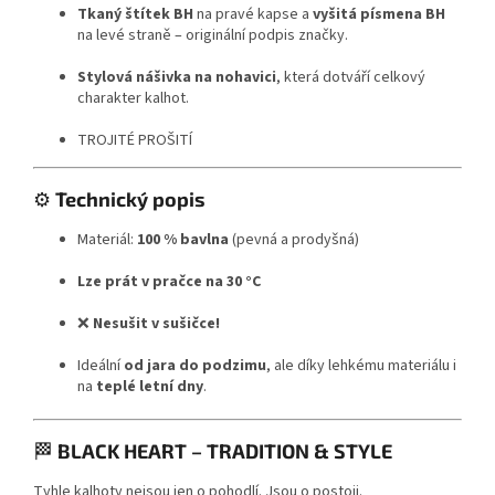
Tkaný štítek BH
na pravé kapse a
vyšitá písmena BH
na levé straně – originální podpis značky.
Stylová nášivka na nohavici
, která dotváří celkový
charakter kalhot.
TROJITÉ PROŠITÍ
⚙️
Technický popis
Materiál:
100 % bavlna
(pevná a prodyšná)
Lze prát v pračce na 30 °C
❌
Nesušit v sušičce!
Ideální
od jara do podzimu
, ale díky lehkému materiálu i
na
teplé letní dny
.
🏁
BLACK HEART – TRADITION & STYLE
Tyhle kalhoty nejsou jen o pohodlí. Jsou o postoji.