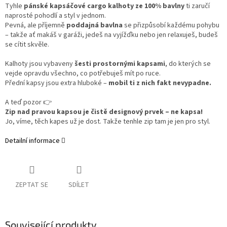
Tyhle
pánské kapsáčové cargo kalhoty ze 100% bavlny
ti zaručí
naprosté pohodlí a styl v jednom.
Pevná, ale příjemně
poddajná bavlna
se přizpůsobí každému pohybu
– takže ať makáš v garáži, jedeš na vyjížďku nebo jen relaxuješ, budeš
se cítit skvěle.
Kalhoty jsou vybaveny
šesti prostornými kapsami
, do kterých se
vejde opravdu všechno, co potřebuješ mít po ruce.
Přední kapsy jsou extra hluboké –
mobil ti z nich fakt nevypadne.
A teď pozor 👉
Zip nad pravou kapsou je čistě designový prvek – ne kapsa!
Jo, víme, těch kapes už je dost. Takže tenhle zip tam je jen pro styl.
Detailní informace
ZEPTAT SE
SDÍLET
Související produkty