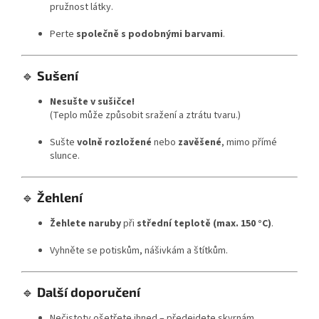
pružnost látky.
Perte
společně s podobnými barvami
.
🔹
Sušení
Nesušte v sušičce!
(Teplo může způsobit sražení a ztrátu tvaru.)
Sušte
volně rozložené
nebo
zavěšené
, mimo přímé
slunce.
🔹
Žehlení
Žehlete naruby
při
střední teplotě (max. 150 °C)
.
Vyhněte se potiskům, nášivkám a štítkům.
🔹
Další doporučení
Nečistoty ošetřete ihned – předejdete skvrnám.