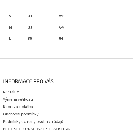
S 31 59
M 33 64
L 35 64
Z
á
p
a
INFORMACE PRO VÁS
t
Kontakty
í
Výměna velikosti
Doprava a platba
Obchodní podmínky
Podmínky ochrany osobních údajů
PROČ SPOLUPRACOVAT S BLACK HEART