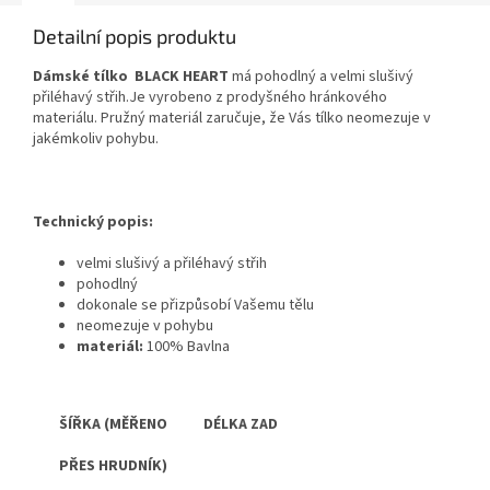
Detailní popis produktu
Dámské tílko BLACK HEART
má pohodlný a velmi slušivý
přiléhavý střih.Je vyrobeno z prodyšného hránkového
materiálu.
Pružný materiál zaručuje, že Vás tílko neomezuje v
jakémkoliv pohybu.
Technický popis:
velmi slušivý a přiléhavý střih
pohodlný
dokonale se přizpůsobí Vašemu tělu
neomezuje v pohybu
materiál:
100% Bavlna
ŠÍŘKA (MĚŘENO DÉLKA ZAD
PŘES HRUDNÍK)