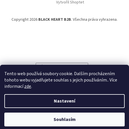
Vytvořil Shoptet
Copyright 2026
BLACK HEART B2B
. Všechna práva vyhrazena.
Powered by
Translate
Tento web používá soubory cookie. Dalším procházením
tohoto webu vyjadřujete souhlas s jejich používáním.. Více
informací
zde
.
Nastavení
Souhlasím