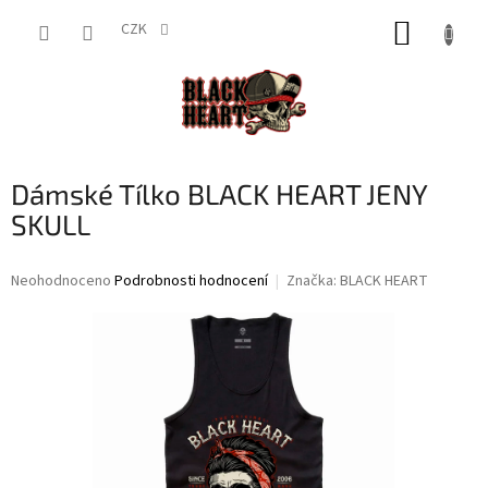
Přejít
NÁKUP
na
CZK
obsah
KOŠÍK
Dámské Tílko BLACK HEART JENY
SKULL
Průměrné
Neohodnoceno
Podrobnosti hodnocení
Značka:
BLACK HEART
hodnocení
produktu
je
0,0
z
5
hvězdiček.