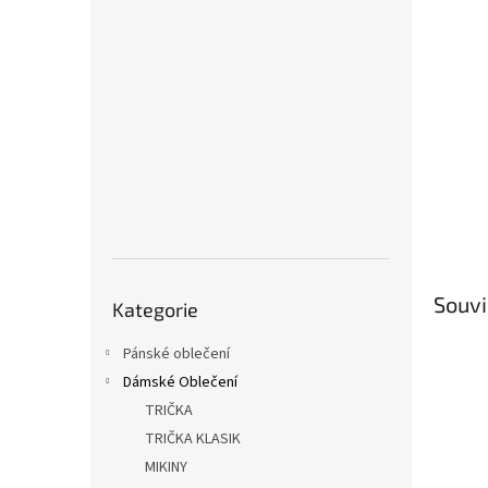
a
n
e
l
Přeskočit
Souvi
Kategorie
kategorie
Pánské oblečení
Dámské Oblečení
TRIČKA
TRIČKA KLASIK
MIKINY