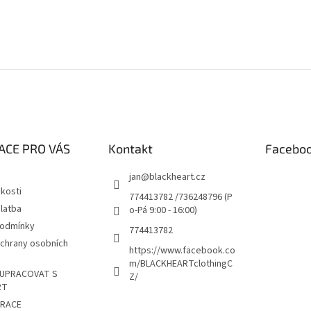
ACE PRO VÁS
Kontakt
Facebo
jan
@
blackheart.cz
kosti
774413782 /736248796 (P
latba
o-Pá 9:00 - 16:00)
podmínky
774413782
chrany osobních
https://www.facebook.co
m/BLACKHEARTclothingC
UPRACOVAT S
Z/
RT
TRACE