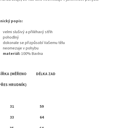
nický popis:
velmi slušivý a přiléhavý střih
pohodlný
dokonale se přizpůsobí Vašemu tělu
neomezuje v pohybu
materiál:
100% Bavlna
ŘKA (MĚŘENO DÉLKA ZAD
ŘES HRUDNÍK)
S 31 59
M 33 64