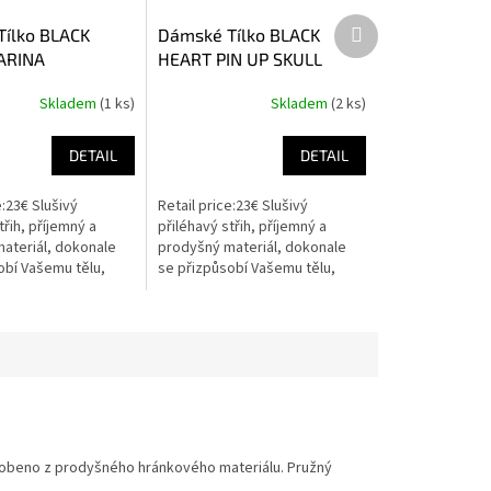
Další
ílko BLACK
Dámské Tílko BLACK
produkt
ARINA
HEART PIN UP SKULL
Skladem
(1 ks)
Skladem
(2 ks)
DETAIL
DETAIL
e:23€ Slušivý
Retail price:23€ Slušivý
třih, příjemný a
přiléhavý střih, příjemný a
ateriál, dokonale
prodyšný materiál, dokonale
obí Vašemu tělu,
se přizpůsobí Vašemu tělu,
 v pohybu.
neomezuje v pohybu.
yrobeno z prodyšného hránkového materiálu.
Pružný