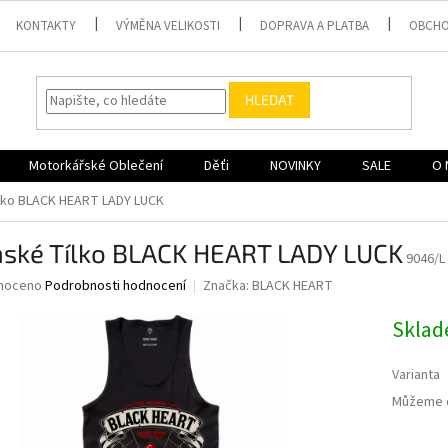
KONTAKTY
VÝMĚNA VELIKOSTI
DOPRAVA A PLATBA
OBCHO
HLEDAT
Motorkářské Oblečení
Děťi
NOVINKY
SALE
O 
lko BLACK HEART LADY LUCK
ské Tílko BLACK HEART LADY LUCK
9046/L
né
noceno
Podrobnosti hodnocení
Značka:
BLACK HEART
ní
u
Skla
Varianta
Můžeme d
ek.