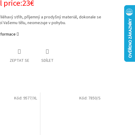
l price:23€
řiléhavý střih, příjemný a prodyšný materiál, dokonale se
bí Vašemu tělu, neomezuje v pohybu.
informace
ZEPTAT SE
SDÍLET
Kód:
9577/XL
Kód:
7850/S