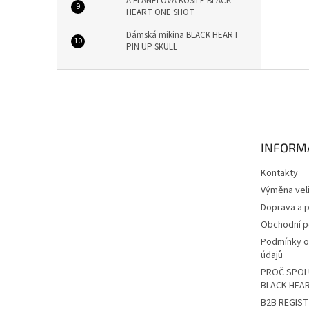
A FLANELOVÁ KOŠILE BLACK
HEART ONE SHOT
Dámská mikina BLACK HEART
PIN UP SKULL
Z
á
p
a
t
INFORM
í
Kontakty
Výměna veli
Doprava a p
Obchodní 
Podmínky o
údajů
PROČ SPOL
BLACK HEA
B2B REGIS