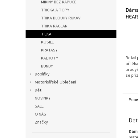
MIKINY BEZ KAPUCE
Dáms
TRIČKA A TOPY
HEAR
TRIKA DLOUHÝ RUKÁV
TRIKA RAGLAN
TÍLKA
KOŠILE
KRAŤASY
Retail 
KALHOTY
přiléha
BUNDY
prodyš
Doplňky
se při
neome
Motorkářské Oblečení
Děťi
NOVINKY
Popi
SALE
O NÁS
Det
Značky
Dám
mate