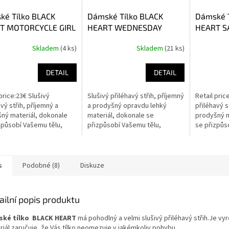
ké Tílko BLACK
Dámské Tílko BLACK
Dámské T
T MOTORCYCLE GIRL
HEART WEDNESDAY
HEART S
Skladem
(4 ks)
Skladem
(21 ks)
DETAIL
DETAIL
price:23€ Slušivý
Slušivý přiléhavý střih, příjemný
Retail pric
vý střih, příjemný a
a prodyšný opravdu lehký
přiléhavý s
ný materiál, dokonale
materiál, dokonale se
prodyšný m
způsobí Vašemu tělu,
přizpůsobí Vašemu tělu,
se přizpůs
zuje v pohybu.
neomezuje v pohybu.Dámské
neomezuje
tílko z lehkého materiálu, velmi
příjemné na...
s
Podobné (8)
Diskuze
ailní popis produktu
ské tílko BLACK HEART
má pohodlný a velmi slušivý přiléhavý střih.Je v
riál zaručuje, že Vás tílko neomezuje v jakémkoliv pohybu.