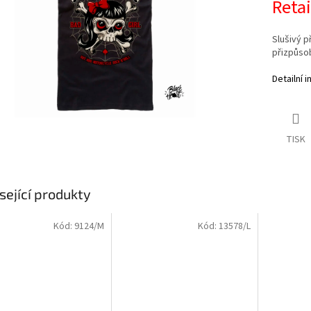
Retai
Slušivý p
přizpůso
Detailní 
TISK
sející produkty
Kód:
9124/M
Kód:
13578/L