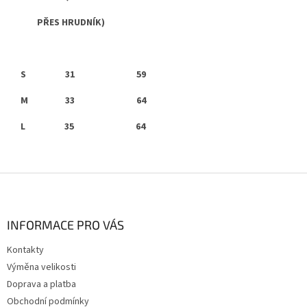
PŘES HRUDNÍK)
S 31 59
M 33 64
L 35 64
Z
á
p
a
INFORMACE PRO VÁS
t
Kontakty
í
Výměna velikosti
Doprava a platba
Obchodní podmínky