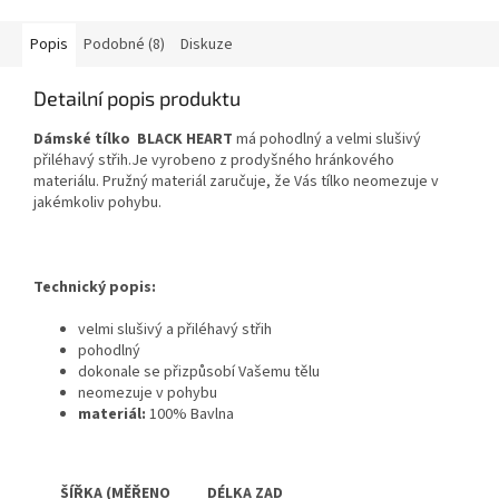
Popis
Podobné (8)
Diskuze
Detailní popis produktu
Dámské tílko BLACK HEART
má pohodlný a velmi slušivý
přiléhavý střih.Je vyrobeno z prodyšného hránkového
materiálu.
Pružný materiál zaručuje, že Vás tílko neomezuje v
jakémkoliv pohybu.
Technický popis:
velmi slušivý a přiléhavý střih
pohodlný
dokonale se přizpůsobí Vašemu tělu
neomezuje v pohybu
materiál:
100% Bavlna
ŠÍŘKA (MĚŘENO DÉLKA ZAD