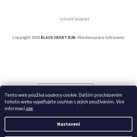
Vytvořil Shoptet
Copyright 2026
BLACK HEART B2B
. Všechna práva vyhrazena.
Powered by
Translate
Tento web používá soubory cookie. Dalším procházením
tohoto webu vyjadřujete souhlas s jejich používáním.. Více
informací
zde
.
Nastavení