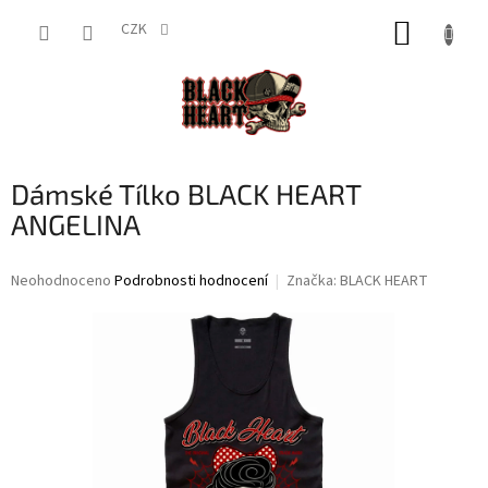
Přejít
NÁKUP
na
CZK
obsah
KOŠÍK
Dámské Tílko BLACK HEART
ANGELINA
Průměrné
Neohodnoceno
Podrobnosti hodnocení
Značka:
BLACK HEART
hodnocení
produktu
je
0,0
z
5
hvězdiček.