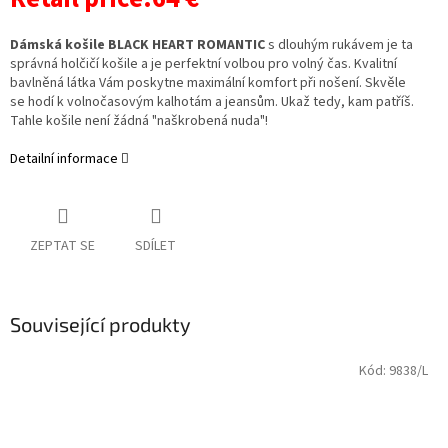
Dámská košile BLACK HEART ROMANTIC
s dlouhým rukávem je ta
správná holčičí košile a je perfektní volbou pro volný čas. Kvalitní
bavlněná látka Vám poskytne maximální komfort při nošení. Skvěle
se hodí k volnočasovým kalhotám a jeansům. Ukaž tedy, kam patříš.
Tahle košile není žádná "naškrobená nuda"!
Detailní informace
ZEPTAT SE
SDÍLET
Související produkty
Kód:
9838/L