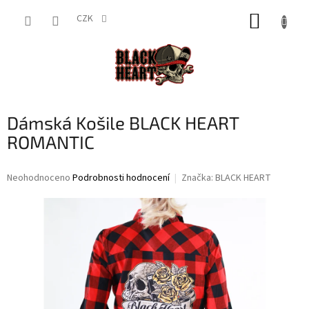
Přejít
NÁKUP
na
CZK
obsah
KOŠÍK
Dámská Košile BLACK HEART
ROMANTIC
Průměrné
Neohodnoceno
Podrobnosti hodnocení
Značka:
BLACK HEART
hodnocení
produktu
je
0,0
z
5
hvězdiček.