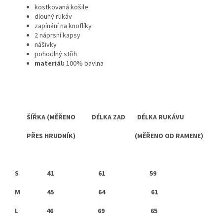
kostkovaná košile
dlouhý rukáv
zapínání na knoflíky
2 náprsní kapsy
nášivky
pohodlný střih
materiál:
100% bavlna
ŠÍŘKA (MĚŘENO DÉLKA ZAD DÉLKA RUKÁVU
PŘES HRUDNÍK) (MĚŘENO OD RAMENE)
S
41 61 59
M 45 64 61
L 46
69 65