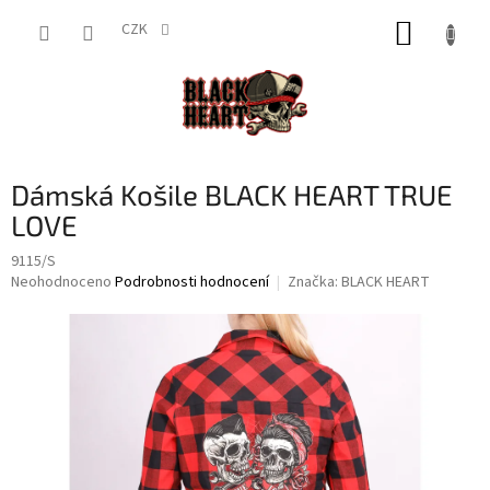
Přejít
NÁKUP
na
CZK
obsah
KOŠÍK
Dámská Košile BLACK HEART TRUE
LOVE
9115/S
Průměrné
Neohodnoceno
Podrobnosti hodnocení
Značka:
BLACK HEART
hodnocení
produktu
je
0,0
z
5
hvězdiček.