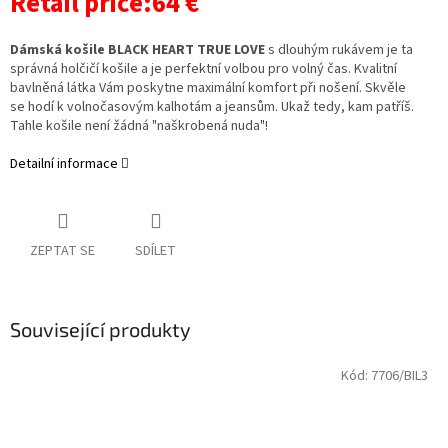
Retail price:64 €
Dámská košile BLACK HEART TRUE LOVE
s dlouhým rukávem je ta
správná holčičí košile a je perfektní volbou pro volný čas. Kvalitní
bavlněná látka Vám poskytne maximální komfort při nošení. Skvěle
se hodí k volnočasovým kalhotám a jeansům. Ukaž tedy, kam patříš.
Tahle košile není žádná "naškrobená nuda"!
Detailní informace
ZEPTAT SE
SDÍLET
Související produkty
Kód:
7706/BIL3