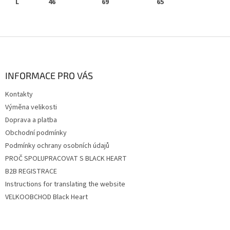
L 46
69 65
Z
á
p
a
INFORMACE PRO VÁS
t
Kontakty
í
Výměna velikosti
Doprava a platba
Obchodní podmínky
Podmínky ochrany osobních údajů
PROČ SPOLUPRACOVAT S BLACK HEART
B2B REGISTRACE
Instructions for translating the website
VELKOOBCHOD Black Heart