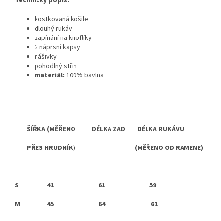
Technický popis:
kostkovaná košile
dlouhý rukáv
zapínání na knoflíky
2 náprsní kapsy
nášivky
pohodlný střih
materiál:
100% bavlna
ŠÍŘKA (MĚŘENO DÉLKA ZAD DÉLKA RUKÁVU
PŘES HRUDNÍK) (MĚŘENO OD RAMENE)
S
41 61 59
M 45 64 61