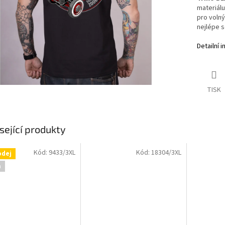
materiálu
pro volný
nejlépe s
Detailní 
TISK
sející produkty
Kód:
9433/3XL
Kód:
18304/3XL
odej
a