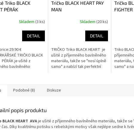
é Triko BLACK
Tričko BLACK HEART PAY
Tričko B
T PÉRÁK
MAN
FIGHTER 
Skladem
(3 ks)
Skladem
(20 ks)
rné
cení
ktu
DETAIL
DETAIL
price:29.90 €
TRIČKO Triko BLACK HEART je
Triko BLAC
KÁŘSKÉ TRIČKO BLACK
ušité z příjemného bavlněného
příjemnéh
PÉRÁK je ušité z
materiálu, takže se "nosí úplně
materiálu, 
ček.
mného bavlněného
samo" a nabízí tak perfektní
samo" a nab
álu, takže se "nosí úplně
volbu pro volný čas. Díky
volbu pro v
a nabízí tak perfektní
kvalitnímu potisku s...
kvalitnímu p
ro...
s
Podobné (8)
Diskuze
ailní popis produktu
o BLACK HEART AVA
je ušité z příjemného bavlněného materiálu, takže se 
 čas. Díky kvalitnímu potisku s rebelskými motivy však nejlépe sedne k tvé