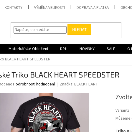
KONTAKTY
VÝMĚNA VELIKOSTI
DOPRAVA A PLATBA
OBCHO
HLEDAT
Motorkářské Oblečení
Děťi
NOVINKY
SALE
O 
iko BLACK HEART SPEEDSTER
ské Triko BLACK HEART SPEEDSTER
né
noceno
Podrobnosti hodnocení
Značka:
BLACK HEART
ní
u
Zvolt
Varianta
Můžeme d
ek.
Triko B