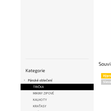
a
n
e
l
Souvi
Přeskočit
Kategorie
kategorie
Výpr
Pánské oblečení
Slev
TRIČKA
MIKINY ZIPOVÉ
KALHOTY
KRAŤASY