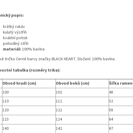
nický popis:
krátký rukáv
kulatý výstřih
kvalitní potisk
pohodlný střih
materiál:
100% bavlna
ké tričko černé barvy značky BLACK HEART. Složení: 100% bavlna.
kostní tabulka (rozměry trika):
Obvod hrudi (cm)
Obvod boků (cm)
Šířka ramen
100
102
48
110
112
52
120
122
58
123
124
64
140
142
67