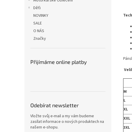
Motorkářské Oblečení
Děťi
Tech
NOVINKY
SALE
O NÁS
Značky
Páns
Přijímáme online platby
Veli
M
L
Odebírat newsletter
XL
Vložte svůj e-mail a my vám budeme
XXL
zasílat informace o nových produktech na
našem e-shopu.
3XL