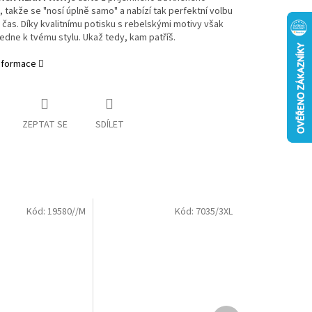
, takže se "nosí úplně samo" a nabízí tak perfektní volbu
 čas. Díky kvalitnímu potisku s rebelskými motivy však
edne k tvému stylu. Ukaž tedy, kam patříš.
informace
ZEPTAT SE
SDÍLET
Kód:
19580//M
Kód:
7035/3XL
Další