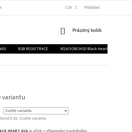
DNÍ PODMÍNKY
PODMÍNKY OCHRANY OSOBNÍCH ÚDAJŮ
CZK
Přihlášení
PROČ SPOL
NÁKUPNÍ
Prázdný košík
KOŠÍK
NÁS
B2B REGISTRACE
VELKOOBCHOD Black Heart
Značk
e variantu
oručit do:
Zvolte variantu
LACK HEART AVA
je ušité z příjemného bavlněného