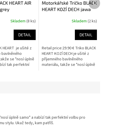
LACK HEART AIR
Motorkářské Tričko BLACK
produkt
grey
HEART KOZÍ DECH jawa
stadion s11
Skladem
(8 ks)
Skladem
(2 ks)
DETAIL
DETAIL
K HEART je ušité z
Retail price:29.90 € Triko BLACK
o bavlněného
HEART KOZÍ DECH je ušité z
takže se "nosí úplně
příjemného bavlněného
ízí tak perfektní
materiálu, takže se "nosí úplně
olný čas. Díky
samo" a nabízí tak perfektní
otisku s...
volbu pro volný čas. Díky...
"nosí úplně samo" a nabízí tak perfektní volbu pro
mu stylu. Ukaž tedy, kam patříš.