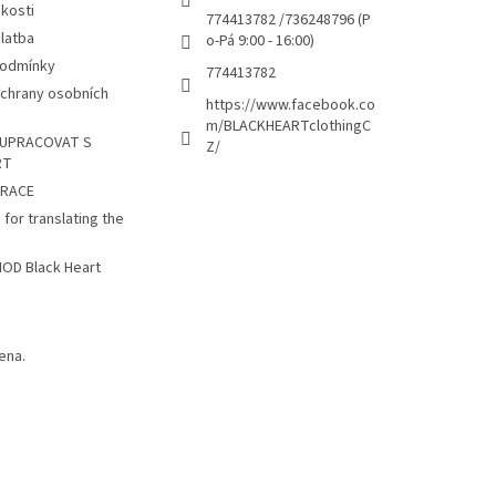
kosti
774413782 /736248796 (P
latba
o-Pá 9:00 - 16:00)
podmínky
774413782
chrany osobních
https://www.facebook.co
m/BLACKHEARTclothingC
UPRACOVAT S
Z/
RT
TRACE
 for translating the
D Black Heart
ena.