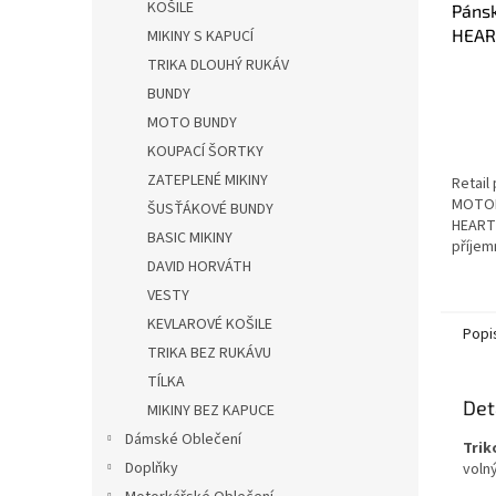
KOŠILE
Pánsk
HEAR
MIKINY S KAPUCÍ
TRIKA DLOUHÝ RUKÁV
Průmě
BUNDY
hodno
MOTO BUNDY
produ
je
KOUPACÍ ŠORTKY
3,6
ZATEPLENÉ MIKINY
Retail 
z
MOTOR
ŠUSŤÁKOVÉ BUNDY
5
HEART 
hvězdi
BASIC MIKINY
příje
DAVID HORVÁTH
materi
samo" 
VESTY
volbu p
KEVLAROVÉ KOŠILE
Popi
TRIKA BEZ RUKÁVU
TÍLKA
Det
MIKINY BEZ KAPUCE
Dámské Oblečení
Trik
Doplňky
volný