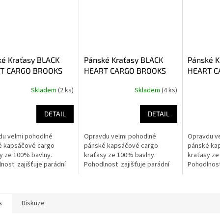
ké Kraťasy BLACK
Pánské Kraťasy BLACK
Pánské K
T CARGO BROOKS
HEART CARGO BROOKS
HEART C
Skladem
(2 ks)
Skladem
(4 ks)
DETAIL
DETAIL
du velmi pohodlné
Opravdu velmi pohodlné
Opravdu v
é kapsáčové cargo
pánské kapsáčové cargo
pánské ka
y ze 100% bavlny.
kraťasy ze 100% bavlny.
kraťasy ze
nost zajišťuje parádní
Pohodlnost zajišťuje parádní
Pohodlnost
 materiál 100% bavlny.
pružný materiál 100% bavlny.
pružný mat
y disponují 6-ti kapsami
Kraťasy disponují 6-ti kapsami
Kraťasy dis
ých...
do kterých...
do kterých.
s
Diskuze