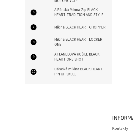
MOTORCYCLE
A Pánská Mikina Zip BLACK
HEART TRADITION AND STYLE
Mikina BLACK HEART CHOPPER
Mikina BLACK HEART LOCKER
ONE
A FLANELOVÁ KOŠILE BLACK
HEART ONE SHOT
Dámská mikina BLACK HEART
PIN UP SKULL
Z
á
p
a
t
INFORM
í
Kontakty