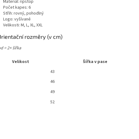
Materiál: ripstop
Počet kapes: 6
Střih: rovný, pohodlný
Logo: vyšívané
Velikosti: M, L, XL, XXL
Orientační rozměry (v cm)
d = 2× šířka
Velikost
Šířka v pase
43
46
49
52