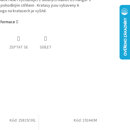
lack Heart vycházející z dlouhých kalhot US Ranger s
 pohodlným střihem . Kratasy jsou vybaveny 6
ogo na kratasech je vyšité.
informace
ZEPTAT SE
SDÍLET
Kód:
25819/3XL
Kód:
19244/M