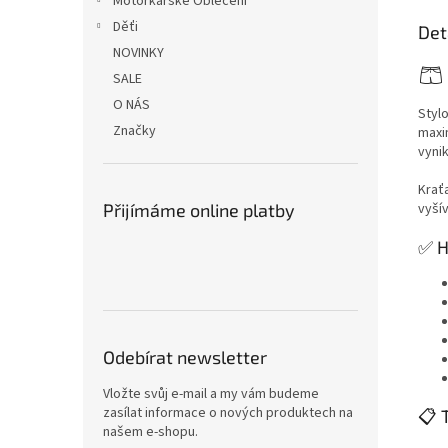
Motorkářské Oblečení
Děťi
Det
NOVINKY
🩳
SALE
O NÁS
Styl
Značky
maxi
vyni
Krať
Přijímáme online platby
vyší
✅ H
Odebírat newsletter
Vložte svůj e-mail a my vám budeme
zasílat informace o nových produktech na
📋 
našem e-shopu.