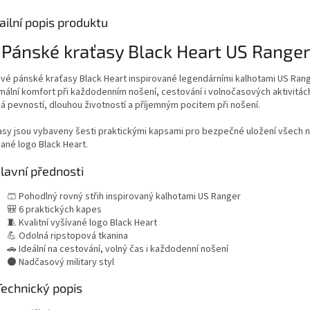
ailní popis produktu
 Pánské kraťasy Black Heart US Ranger
ové pánské kraťasy Black Heart inspirované legendárními kalhotami US Rang
mální komfort při každodenním nošení, cestování i volnočasových aktivitác
ká pevností, dlouhou životností a příjemným pocitem při nošení.
asy jsou vybaveny šesti praktickými kapsami pro bezpečné uložení všech ne
vané logo Black Heart.
lavní přednosti
🩳 Pohodlný rovný střih inspirovaný kalhotami US Ranger
🎒 6 praktických kapes
🧵 Kvalitní vyšívané logo Black Heart
💪 Odolná ripstopová tkanina
🚗 Ideální na cestování, volný čas i každodenní nošení
⚫ Nadčasový military styl
Technický popis