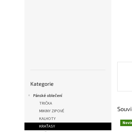
a
n
e
l
Přeskočit
Kategorie
kategorie
Pánské oblečení
TRIČKA
Souvi
MIKINY ZIPOVÉ
KALHOTY
Novi
KRAŤASY