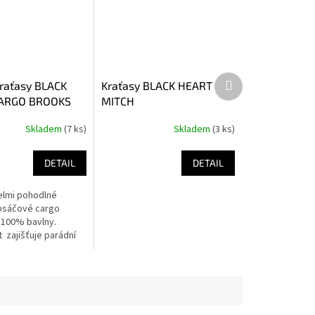
Další
raťasy BLACK
Kraťasy BLACK HEART
produkt
ARGO BROOKS
MITCH
Skladem
(7 ks)
Skladem
(3 ks)
DETAIL
DETAIL
elmi pohodlné
psáčové cargo
 100% bavlny.
 zajišťuje parádní
eriál 100% bavlny.
ponují 6-ti kapsami
..