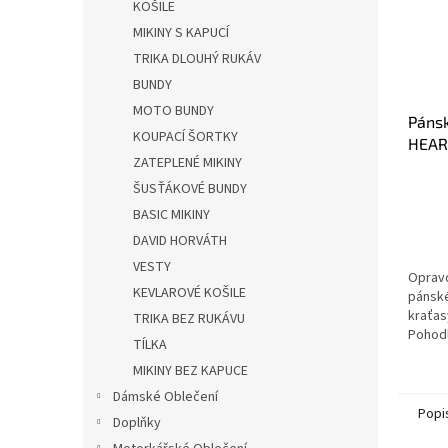
KOŠILE
MIKINY S KAPUCÍ
TRIKA DLOUHÝ RUKÁV
BUNDY
MOTO BUNDY
Páns
KOUPACÍ ŠORTKY
HEAR
ZATEPLENÉ MIKINY
BLK
ŠUSŤÁKOVÉ BUNDY
BASIC MIKINY
DAVID HORVÁTH
VESTY
Oprav
KEVLAROVÉ KOŠILE
pánsk
kraťas
TRIKA BEZ RUKÁVU
Pohodl
TÍLKA
pružný
MIKINY BEZ KAPUCE
Kraťas
do kter
Dámské Oblečení
Popi
Doplňky