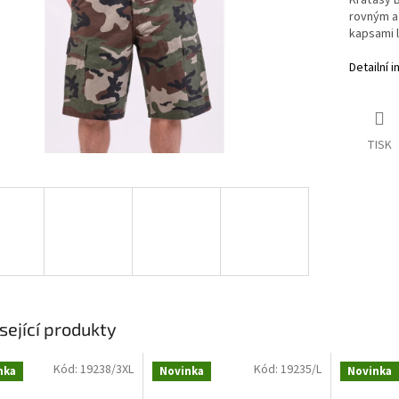
Kraťasy B
rovným a
kapsami l
Detailní 
TISK
sející produkty
Kód:
19238/3XL
Kód:
19235/L
nka
Novinka
Novinka