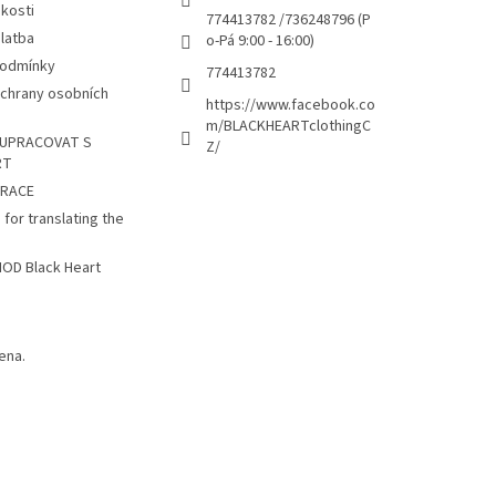
kosti
774413782 /736248796 (P
latba
o-Pá 9:00 - 16:00)
podmínky
774413782
chrany osobních
https://www.facebook.co
m/BLACKHEARTclothingC
UPRACOVAT S
Z/
RT
TRACE
 for translating the
D Black Heart
ena.