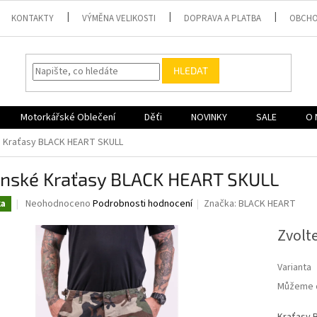
KONTAKTY
VÝMĚNA VELIKOSTI
DOPRAVA A PLATBA
OBCHO
HLEDAT
Motorkářské Oblečení
Děťi
NOVINKY
SALE
O 
é Kraťasy BLACK HEART SKULL
ánské Kraťasy BLACK HEART SKULL
Průměrné
Neohodnoceno
Podrobnosti hodnocení
Značka:
BLACK HEART
ka
hodnocení
produktu
Zvolt
je
0,0
Varianta
z
5
Můžeme d
hvězdiček.