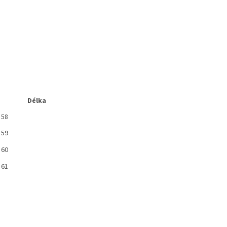
Délka
58
59
60
61