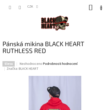
Přejít
NÁKUP
na
CZK
obsah
KOŠÍK
Pánská mikina BLACK HEART
RUTHLESS RED
Průměrné
Neohodnoceno
Podrobnosti hodnocení
Sleva
hodnocení
Značka:
BLACK HEART
produktu
je
0,0
z
5
hvězdiček.