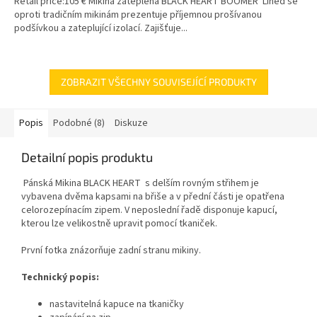
Retail price:105 € Mikina zateplená BLACK HEART BOOMER Lined se
oproti tradičním mikinám prezentuje příjemnou prošívanou
podšívkou a zateplující izolací. Zajišťuje...
ZOBRAZIT VŠECHNY SOUVISEJÍCÍ PRODUKTY
Popis
Podobné (8)
Diskuze
Detailní popis produktu
Pánská Mikina BLACK HEART s delším rovným střihem je
vybavena dvěma kapsami na břiše a v přední části je opatřena
celorozepínacím zipem. V neposlední řadě disponuje kapucí,
kterou lze velikostně upravit pomocí tkaniček.
První fotka znázorňuje zadní stranu mikiny.
Technický popis:
nastavitelná kapuce na tkaničky