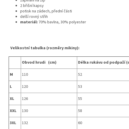
zapínání na zip
2 břišní kapsy
potisk na zádech, přední části
delší rovný střih
materiál:
70% bavlna, 30% polyester
Velikostní tabulka (rozměry mikiny):
Obvod hrudi (cm)
Délka rukávu od podpaží (
M
110
52
L
120
53
XL
126
55
XXL
130
58
3XL
132
60