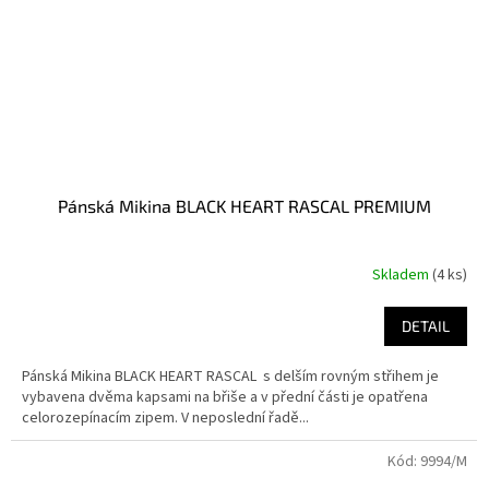
Pánská Mikina BLACK HEART RASCAL PREMIUM
Skladem
(4 ks)
DETAIL
Pánská Mikina BLACK HEART RASCAL s delším rovným střihem je
vybavena dvěma kapsami na břiše a v přední části je opatřena
celorozepínacím zipem. V neposlední řadě...
Kód:
9994/M