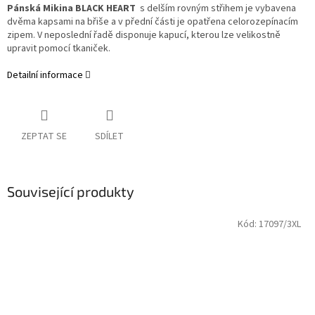
Pánská Mikina BLACK HEART
s delším rovným střihem je vybavena
dvěma kapsami na břiše a v přední části je opatřena celorozepínacím
zipem. V neposlední řadě disponuje kapucí, kterou lze velikostně
upravit pomocí tkaniček.
Detailní informace
ZEPTAT SE
SDÍLET
Související produkty
Kód:
17097/3XL