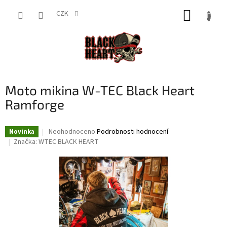
Přejít
NÁKUP
na
CZK
obsah
KOŠÍK
Moto mikina W-TEC Black Heart
Ramforge
Průměrné
Neohodnoceno
Podrobnosti hodnocení
Novinka
hodnocení
Značka:
WTEC BLACK HEART
produktu
je
0,0
z
5
hvězdiček.