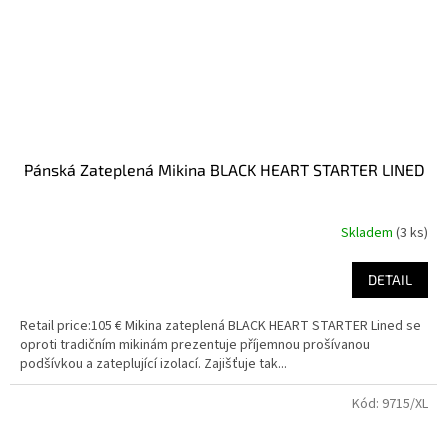
Pánská Zateplená Mikina BLACK HEART STARTER LINED
Skladem
(3 ks)
DETAIL
Retail price:105 € Mikina zateplená BLACK HEART STARTER Lined se
oproti tradičním mikinám prezentuje příjemnou prošívanou
podšívkou a zateplující izolací. Zajišťuje tak...
Kód:
9715/XL