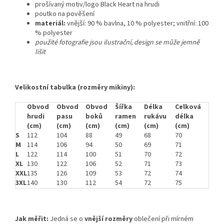
prošívaný motiv/logo Black Heart na hrudi
poutko na pověšení
materiál:
vnější: 90 % bavlna, 10 % polyester; vnitřní: 100
% polyester
použité fotografie jsou ilustrační, design se může jemně
lišit
Velikostní tabulka (rozměry mikiny):
Obvod
Obvod
Obvod
Šířka
Délka
Celková
hrudi
pasu
boků
ramen
rukávu
délka
(cm)
(cm)
(cm)
(cm)
(cm)
(cm)
S
112
104
88
49
68
70
M
114
106
94
50
69
71
L
122
114
100
51
70
72
XL
130
122
106
52
71
73
XXL
135
126
109
53
72
74
3XL
140
130
112
54
72
75
Jak měřit:
Jedná se o
vnější rozměry
oblečení při mírném