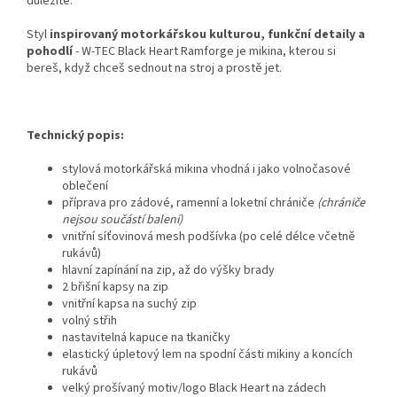
důležité.
Styl
inspirovaný motorkářskou kulturou, funkční detaily a
pohodlí
- W-TEC Black Heart Ramforge je mikina, kterou si
bereš, když chceš sednout na stroj a prostě jet.
Technický popis:
stylová motorkářská mikina vhodná i jako volnočasové
oblečení
příprava pro zádové, ramenní a loketní chrániče
(chrániče
nejsou součástí balení)
vnitřní síťovinová mesh podšívka (po celé délce včetně
rukávů)
hlavní zapínání na zip, až do výšky brady
2 břišní kapsy na zip
vnitřní kapsa na suchý zip
volný střih
nastavitelná kapuce na tkaničky
elastický úpletový lem na spodní části mikiny a koncích
rukávů
velký prošívaný motiv/logo Black Heart na zádech