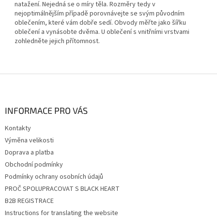
natažení. Nejedná se o míry těla. Rozměry tedy v
nejoptimálnějším případě porovnávejte se svým původním
oblečením, které vám dobře sedí. Obvody měřte jako šířku
oblečení a vynásobte dvěma. U oblečení s vnitřními vrstvami
zohledněte jejich přítomnost.
Z
á
p
a
INFORMACE PRO VÁS
t
Kontakty
í
Výměna velikosti
Doprava a platba
Obchodní podmínky
Podmínky ochrany osobních údajů
PROČ SPOLUPRACOVAT S BLACK HEART
B2B REGISTRACE
Instructions for translating the website