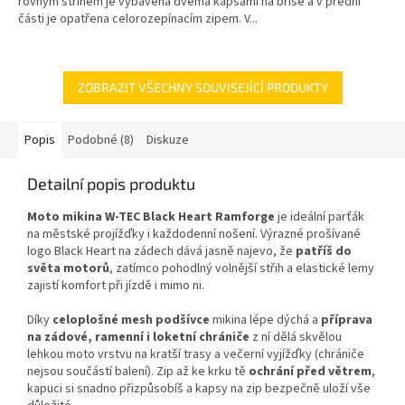
rovným střihem je vybavena dvěma kapsami na břiše a v přední
části je opatřena celorozepínacím zipem. V...
ZOBRAZIT VŠECHNY SOUVISEJÍCÍ PRODUKTY
Popis
Podobné (8)
Diskuze
Detailní popis produktu
Moto mikina W-TEC Black Heart Ramforge
je ideální parťák
na městské projížďky i každodenní nošení. Výrazné prošívané
logo Black Heart na zádech dává jasně najevo, že
patříš do
světa motorů
, zatímco pohodlný volnější střih a elastické lemy
zajistí komfort při jízdě i mimo ni.
Díky
celoplošné mesh podšívce
mikina lépe dýchá a
příprava
na zádové, ramenní i loketní chrániče
z ní dělá skvělou
lehkou moto vrstvu na kratší trasy a večerní vyjížďky (chrániče
nejsou součástí balení). Zip až ke krku tě
ochrání před větrem
,
kapuci si snadno přizpůsobíš a kapsy na zip bezpečně uloží vše