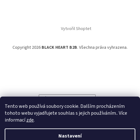
Vytvořil Shoptet
Copyright 2026
BLACK HEART B2B
. Všechna práva vyhrazena.
Powered by
Translate
Tento web používá soubory cookie. Dalším procházením
tohoto webu vyjadřujete souhlas s jejich používáním.. Více
informací
zde
.
Nastavení