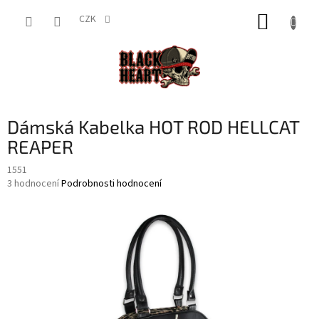
Přejít
NÁKUP
na
CZK
obsah
KOŠÍK
Dámská Kabelka HOT ROD HELLCAT
REAPER
1551
Průměrné
3 hodnocení
Podrobnosti hodnocení
hodnocení
produktu
je
4,3
z
5
hvězdiček.