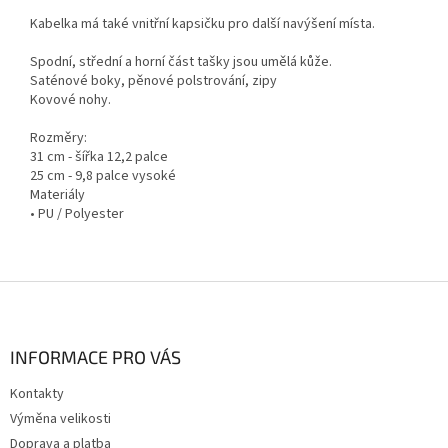
Kabelka má také vnitřní kapsičku pro další navýšení místa.
Spodní, střední a horní část tašky jsou umělá kůže.
Saténové boky, pěnové polstrování, zipy
Kovové nohy.
Rozměry:
31 cm - šířka 12,2 palce
25 cm - 9,8 palce vysoké
Materiály
• PU / Polyester
Z
á
p
a
INFORMACE PRO VÁS
t
Kontakty
í
Výměna velikosti
Doprava a platba