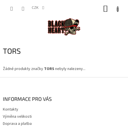
Přejít
NÁKUP
na
CZK
obsah
KOŠÍK
TORS
Žádné produkty značky
TORS
nebyly nalezeny...
Z
á
p
a
INFORMACE PRO VÁS
t
Kontakty
í
Výměna velikosti
Doprava a platba