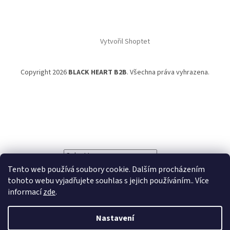
Vytvořil Shoptet
Copyright 2026
BLACK HEART B2B
. Všechna práva vyhrazena.
Powered by
Translate
Tento web používá soubory cookie. Dalším procházením
tohoto webu vyjadřujete souhlas s jejich používáním.. Více
informací
zde
.
Nastavení