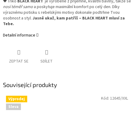
🖤
Triko
BLACK HEART
je vyrobené z příjemné, kvalitní bavlny, takže se
nosí téměř samo
a poskytuje maximální komfort po celý den. Díky
výraznému potisku s rebelskými motivy dokonale podtrhne Tvou
osobnost a styl.
Jasně ukaž, kam patříš – BLACK HEART mluví za
Tebe.
Detailní informace
ZEPTAT SE
SDÍLET
Související produkty
Kód:
12645/XXL
Výprodej
Sleva