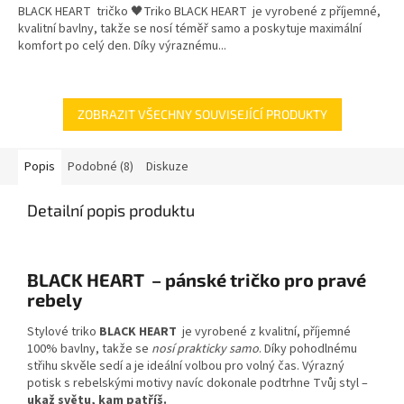
BLACK HEART tričko 🖤Triko BLACK HEART je vyrobené z příjemné,
kvalitní bavlny, takže se nosí téměř samo a poskytuje maximální
komfort po celý den. Díky výraznému...
ZOBRAZIT VŠECHNY SOUVISEJÍCÍ PRODUKTY
Popis
Podobné (8)
Diskuze
Detailní popis produktu
BLACK HEART – pánské tričko pro pravé
rebely
Stylové triko
BLACK HEART
je vyrobené z kvalitní, příjemné
100% bavlny, takže se
nosí prakticky samo
. Díky pohodlnému
střihu skvěle sedí a je ideální volbou pro volný čas. Výrazný
potisk s rebelskými motivy navíc dokonale podtrhne Tvůj styl –
ukaž světu, kam patříš.