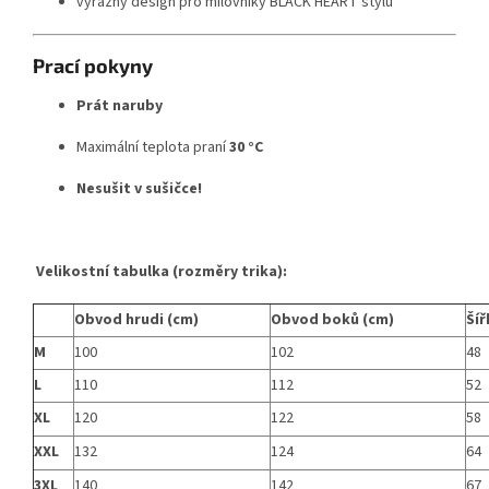
výrazný design pro milovníky BLACK HEART stylu
Prací pokyny
Prát naruby
Maximální teplota praní
30 °C
Nesušit v sušičce!
Velikostní tabulka (rozměry trika):
Obvod hrudi (cm)
Obvod boků (cm)
Šíř
M
100
102
48
L
110
112
52
XL
120
122
58
XXL
132
124
64
3XL
140
142
67