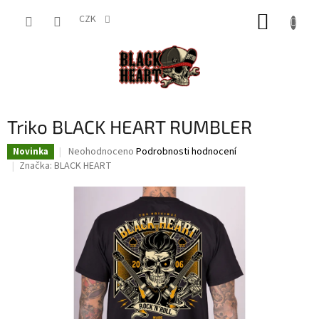
Přejít
NÁKUP
na
CZK
obsah
KOŠÍK
Triko BLACK HEART RUMBLER
Průměrné
Neohodnoceno
Podrobnosti hodnocení
Novinka
hodnocení
Značka:
BLACK HEART
produktu
je
0,0
z
5
hvězdiček.