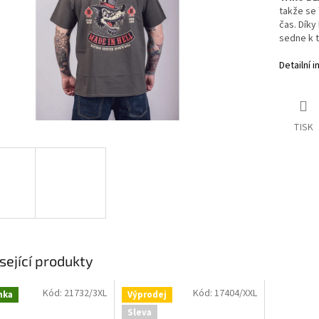
takže se 
čas. Díky
sedne k t
Detailní 
TISK
sející produkty
Kód:
21732/3XL
Kód:
17404/XXL
nka
Výprodej
Sleva