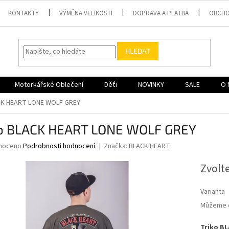
KONTAKTY
VÝMĚNA VELIKOSTI
DOPRAVA A PLATBA
OBCHO
HLEDAT
Motorkářské Oblečení
Děťi
NOVINKY
SALE
O 
CK HEART LONE WOLF GREY
ko BLACK HEART LONE WOLF GREY
né
noceno
Podrobnosti hodnocení
Značka:
BLACK HEART
ní
u
Zvolt
Varianta
Můžeme d
ek.
Triko B