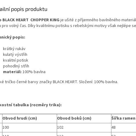
ailní popis produktu
ko BLACK HEART CHOPPER KING
je ušité z příjemného bavlněného materiál
u pro volný čas. Díky kvalitnímu potisku s rebelskými motivy však nejlépe s
hnický popis:
krátký rukáv
kulatý výstřih
kvalitní potisk
pohodlný střih
materiál:
100% bavlna
ké tričko černé barvy značky BLACK HEART. Složení: 100% bavlna.
kostní tabulka (rozměry trika):
Obvod hrudi (cm)
Obvod boků (cm)
Šířka ramen
100
102
48