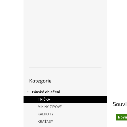
a
n
e
l
Přeskočit
Kategorie
kategorie
Pánské oblečení
TRIČKA
Souvi
MIKINY ZIPOVÉ
KALHOTY
Novi
KRAŤASY