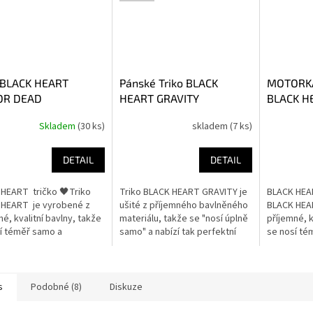
o BLACK HEART
Pánské Triko BLACK
MOTORKÁ
R DEAD
HEART GRAVITY
BLACK H
Skladem
(30 ks)
skladem
(7 ks)
DETAIL
DETAIL
HEART tričko 🖤Triko
Triko BLACK HEART GRAVITY je
BLACK HEAR
 HEART je vyrobené z
ušité z příjemného bavlněného
BLACK HEA
né, kvalitní bavlny, takže
materiálu, takže se "nosí úplně
příjemné, k
í téměř samo a
samo" a nabízí tak perfektní
se nosí té
uje maximální komfort
volbu pro volný čas. Díky
poskytuje 
ý den. Díky výraznému...
kvalitnímu potisku s...
po celý den
s
Podobné (8)
Diskuze