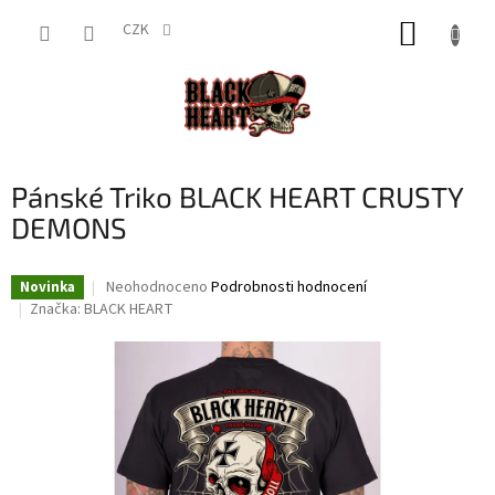
Přejít
NÁKUP
na
CZK
obsah
KOŠÍK
Pánské Triko BLACK HEART CRUSTY
DEMONS
Průměrné
Neohodnoceno
Podrobnosti hodnocení
Novinka
hodnocení
Značka:
BLACK HEART
produktu
je
0,0
z
5
hvězdiček.