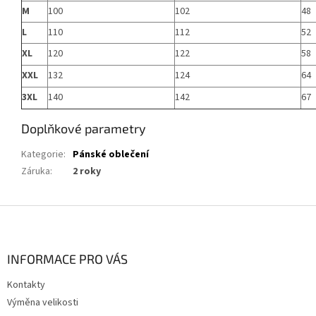
M
100
102
48
L
110
112
52
XL
120
122
58
XXL
132
124
64
3XL
140
142
67
Doplňkové parametry
Kategorie
:
Pánské oblečení
Záruka
:
2 roky
Z
á
p
a
INFORMACE PRO VÁS
t
Kontakty
í
Výměna velikosti