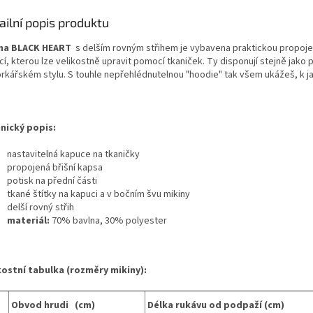
ailní popis produktu
ina BLACK HEART
s delším rovným střihem je vybavena praktickou propoje
cí, kterou lze velikostně upravit pomocí tkaniček. Ty disponují stejně jako
rkářském stylu. S touhle nepřehlédnutelnou "hoodie" tak všem ukážeš, k ja
nický popis:
nastavitelná kapuce na tkaničky
propojená břišní kapsa
potisk na přední části
tkané štítky na kapuci a v bočním švu mikiny
delší rovný střih
materiál:
70% bavlna, 30% polyester
kostní tabulka (rozměry mikiny):
Obvod hrudi (cm)
Délka rukávu od podpaží (cm)