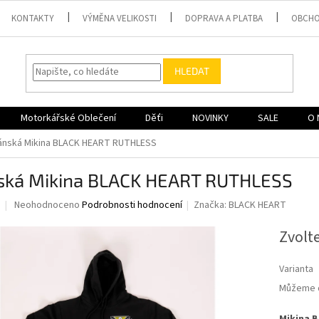
KONTAKTY
VÝMĚNA VELIKOSTI
DOPRAVA A PLATBA
OBCHO
HLEDAT
Motorkářské Oblečení
Děťi
NOVINKY
SALE
O 
ánská Mikina BLACK HEART RUTHLESS
ská Mikina BLACK HEART RUTHLESS
Průměrné
Neohodnoceno
Podrobnosti hodnocení
Značka:
BLACK HEART
hodnocení
produktu
Zvolt
je
0,0
Varianta
z
5
Můžeme d
hvězdiček.