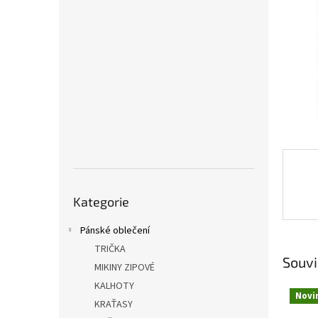
a
n
e
l
Přeskočit
Kategorie
kategorie
Pánské oblečení
TRIČKA
Souvi
MIKINY ZIPOVÉ
KALHOTY
Novi
KRAŤASY