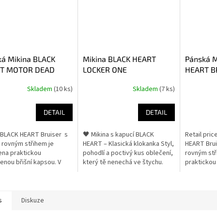
ká Mikina BLACK
Mikina BLACK HEART
Pánská M
T MOTOR DEAD
LOCKER ONE
HEART B
Skladem
(10 ks)
Skladem
(7 ks)
Průměrné
hodnocení
produktu
DETAIL
DETAIL
je
3,4
 BLACK HEART Bruiser s
🖤 Mikina s kapucí BLACK
Retail pric
z
 rovným střihem je
HEART – Klasická klokanka Styl,
HEART Brui
5
na praktickou
pohodlí a poctivý kus oblečení,
rovným stř
hvězdiček.
enou břišní kapsou. V
který tě nenechá ve štychu.
praktickou
ední řadě disponuje
Tahleta klasická pánská
kapsou. V 
, kterou lze velikostně
klokanka BLACK HEART vyniká
disponuje k
t pomocí...
nejen...
s
Diskuze