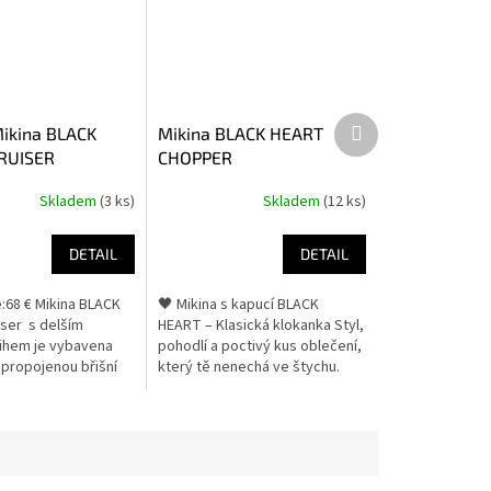
Další
ikina BLACK
Mikina BLACK HEART
produkt
RUISER
CHOPPER
Skladem
(3 ks)
Skladem
(12 ks)
DETAIL
DETAIL
e:68 € Mikina BLACK
🖤 Mikina s kapucí BLACK
ser s delším
HEART – Klasická klokanka Styl,
ihem je vybavena
pohodlí a poctivý kus oblečení,
 propojenou břišní
který tě nenechá ve štychu.
neposlední řadě
Tahleta klasická pánská
apucí, kterou lze...
klokanka BLACK HEART vyniká
nejen...