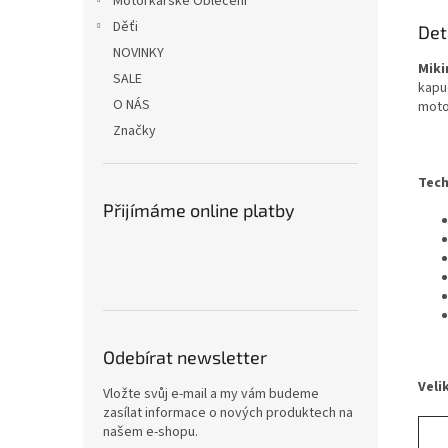
Motorkářské Oblečení
Děťi
Det
NOVINKY
Mik
SALE
kapu
O NÁS
moto
Značky
Tech
Přijímáme online platby
Odebírat newsletter
Veli
Vložte svůj e-mail a my vám budeme
zasílat informace o nových produktech na
našem e-shopu.