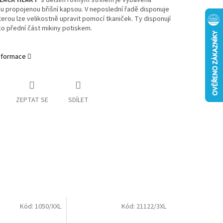
BLACK HEART
s delším rovným střihem je vybavena
u propojenou břišní kapsou. V neposlední řadě disponuje
terou lze velikostně upravit pomocí tkaniček. Ty disponují
ko přední část mikiny potiskem.
informace
ZEPTAT SE
SDÍLET
Kód:
1050/XXL
Kód:
21122/3XL