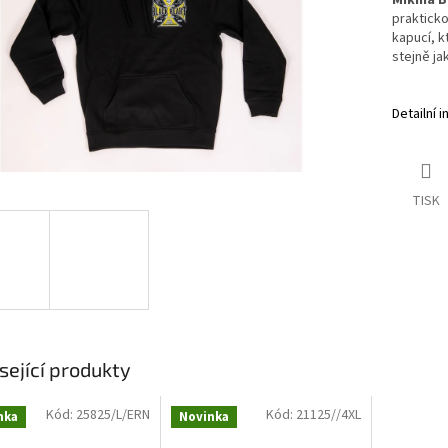
Mikina 
prakticko
kapucí, k
stejně ja
Detailní 
TISK
sející produkty
Kód:
25825/L/ERN
Kód:
21125//4XL
nka
Novinka