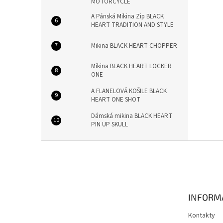
MOTORCYCLE
A Pánská Mikina Zip BLACK
HEART TRADITION AND STYLE
Mikina BLACK HEART CHOPPER
Mikina BLACK HEART LOCKER
ONE
A FLANELOVÁ KOŠILE BLACK
HEART ONE SHOT
Dámská mikina BLACK HEART
PIN UP SKULL
Z
á
p
a
t
INFORM
í
Kontakty