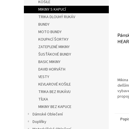
KOŠILE
MIKINY S KAPUCÍ
TRIKA DLOUHÝ RUKÁV
BUNDY
MOTO BUNDY
Páns
KOUPACÍ ŠORTKY
HEAR
ZATEPLENÉ MIKINY
ŠUSŤÁKOVÉ BUNDY
BASIC MIKINY
DAVID HORVÁTH
VESTY
Mikina
KEVLAROVÉ KOŠILE
delším
vybave
TRIKA BEZ RUKÁVU
propoj
TÍLKA
neposl
MIKINY BEZ KAPUCE
kapucí
upravi
Dámské Oblečení
Popi
Doplňky