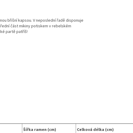
nou břišní kapsou. V neposlední řadě disponuje
 přední část mikiny potiskem v rebelském
ké partě patříš!
Šířka ramen (cm)
Celková délka (cm)