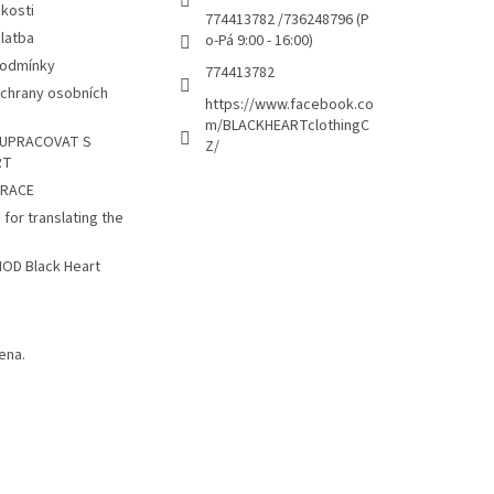
kosti
774413782 /736248796 (P
latba
o-Pá 9:00 - 16:00)
podmínky
774413782
chrany osobních
https://www.facebook.co
m/BLACKHEARTclothingC
UPRACOVAT S
Z/
RT
TRACE
 for translating the
D Black Heart
ena.