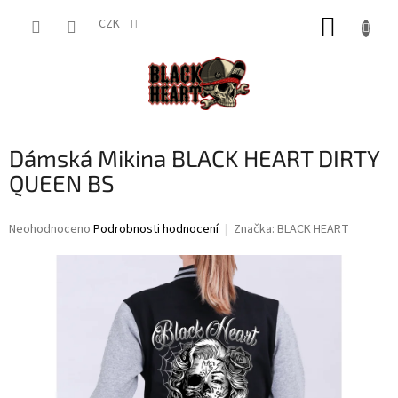
Přejít
NÁKUP
na
CZK
obsah
KOŠÍK
Dámská Mikina BLACK HEART DIRTY
QUEEN BS
Průměrné
Neohodnoceno
Podrobnosti hodnocení
Značka:
BLACK HEART
hodnocení
produktu
je
0,0
z
5
hvězdiček.