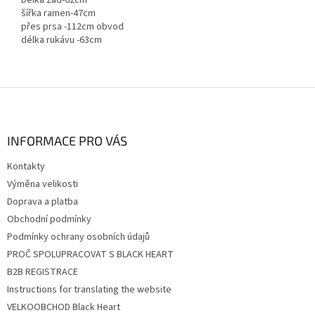
Délka zad-62cm
šířka ramen-47cm
přes prsa -112cm obvod
délka rukávu -63cm
Z
á
p
a
INFORMACE PRO VÁS
t
Kontakty
í
Výměna velikosti
Doprava a platba
Obchodní podmínky
Podmínky ochrany osobních údajů
PROČ SPOLUPRACOVAT S BLACK HEART
B2B REGISTRACE
Instructions for translating the website
VELKOOBCHOD Black Heart