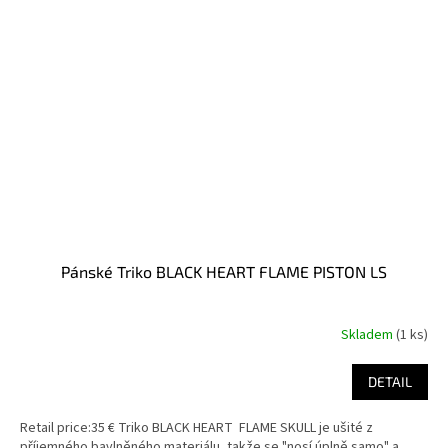
Pánské Triko BLACK HEART FLAME PISTON LS
Skladem
(1 ks)
DETAIL
Retail price:35 € Triko BLACK HEART FLAME SKULL je ušité z
příjemného bavlněného materiálu, takže se "nosí úplně samo" a