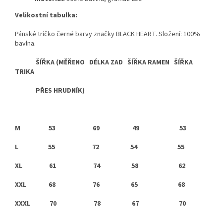
Velikostní tabulka:
Pánské tričko černé barvy značky BLACK HEART. Složení: 100%
bavlna.
ŠÍŘKA (MĚŘENO DÉLKA ZAD ŠÍŘKA RAMEN ŠÍŘKA
TRIKA
PŘES HRUDNÍK)
M
53 69 49 53
L
55 72 54 55
XL
61 74 58 62
XXL
68 76 65 68
XXXL
70 78 67 70