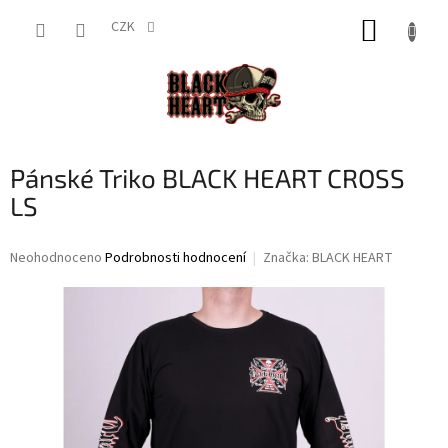
Přejít
NÁKUP
na
CZK
obsah
KOŠÍK
Pánské Triko BLACK HEART CROSS
LS
Průměrné
Neohodnoceno
Podrobnosti hodnocení
Značka:
BLACK HEART
hodnocení
produktu
je
0,0
z
5
hvězdiček.