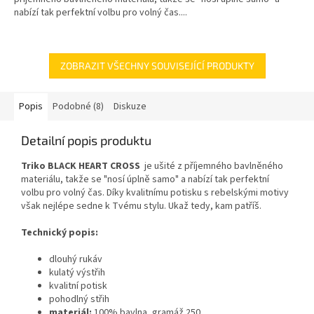
nabízí tak perfektní volbu pro volný čas....
ZOBRAZIT VŠECHNY SOUVISEJÍCÍ PRODUKTY
Popis
Podobné (8)
Diskuze
Detailní popis produktu
Triko BLACK HEART CROSS
je ušité z příjemného bavlněného
materiálu, takže se "nosí úplně samo" a nabízí tak perfektní
volbu pro volný čas. Díky kvalitnímu potisku s rebelskými motivy
však nejlépe sedne k Tvému stylu. Ukaž tedy, kam patříš.
Technický popis:
dlouhý rukáv
kulatý výstřih
kvalitní potisk
pohodlný střih
materiál:
100% bavlna, gramáž 250