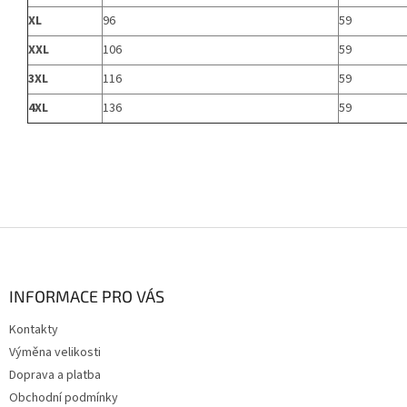
XL
96
59
XXL
106
59
3XL
116
59
4XL
136
59
Z
á
p
a
INFORMACE PRO VÁS
t
Kontakty
í
Výměna velikosti
Doprava a platba
Obchodní podmínky