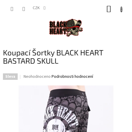
Přejít
NÁKUP
na
CZK
obsah
KOŠÍK
Koupací Šortky BLACK HEART
BASTARD SKULL
Průměrné
Neohodnoceno
Podrobnosti hodnocení
Sleva
hodnocení
produktu
je
0,0
z
5
hvězdiček.