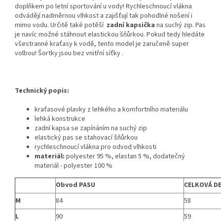
doplňkem po letní sportování u vody! Rychleschnoucí vlákna
odvádějí nadměrnou vlhkost a zajišťují tak pohodlné nošení i
mimo vodu. Určitě také potěší
zadní kapsička
na suchý zip. Pas
je navíc možné stáhnout elastickou šňůrkou. Pokud tedy hledáte
všestranné kraťasy k vodě, tento model je zaručeně super
volbou! Šortky jsou bez vnitřní síťky .
Technický popis:
kraťasové plavky z lehkého a komfortního materiálu
lehká konstrukce
zadní kapsa se zapínáním na suchý zip
elastický pas se stahovací šňůrkou
rychleschnoucí vlákna pro odvod vlhkosti
materiál:
polyester 95 %, elastan 5 %, dodatečný
materiál - polyester 100 %
Obvod PASU
CELKOVÁ D
M
84
58
L
90
59