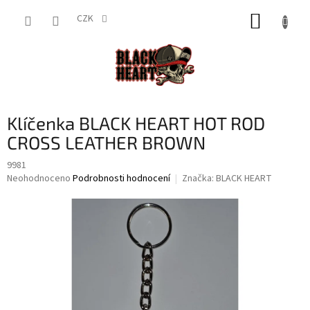
Přejít
NÁKUP
na
CZK
obsah
KOŠÍK
Klíčenka BLACK HEART HOT ROD
CROSS LEATHER BROWN
9981
Průměrné
Neohodnoceno
Podrobnosti hodnocení
Značka:
BLACK HEART
hodnocení
produktu
je
0,0
z
5
hvězdiček.