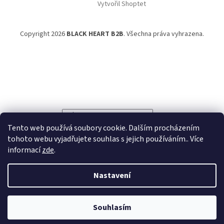
Vytvořil Shoptet
Copyright 2026
BLACK HEART B2B
. Všechna práva vyhrazena.
Powered by
Translate
Tento web používá soubory cookie. Dalším procházením
tohoto webu vyjadřujete souhlas s jejich používáním.. Více
informací
zde
.
Nastavení
Souhlasím