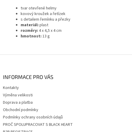
tvar otevřené helmy
kovový kroužek a řetízek
s detailem řemínku a přezky
materiál:
plast
rozměry:
4 x 4,5 x 4 cm
hmotnost:
13 g
Z
á
p
a
INFORMACE PRO VÁS
t
Kontakty
í
Výměna velikosti
Doprava a platba
Obchodní podmínky
Podmínky ochrany osobních údajů
PROČ SPOLUPRACOVAT S BLACK HEART
B2B REGISTRACE