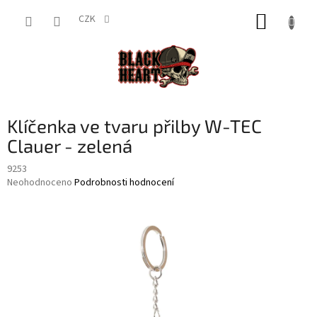
Přejít
NÁKUP
na
CZK
obsah
KOŠÍK
Klíčenka ve tvaru přilby W-TEC
Clauer - zelená
9253
Průměrné
Neohodnoceno
Podrobnosti hodnocení
hodnocení
produktu
je
0,0
z
5
hvězdiček.