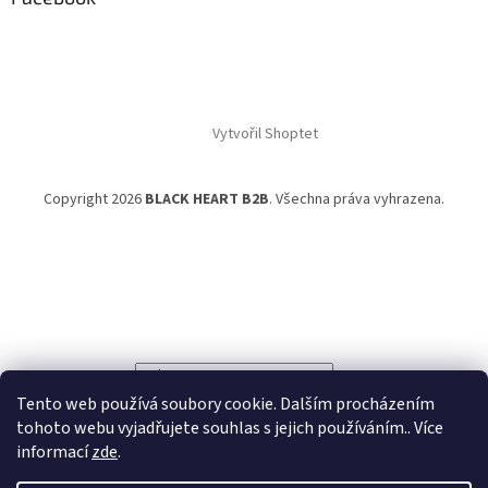
Vytvořil Shoptet
Copyright 2026
BLACK HEART B2B
. Všechna práva vyhrazena.
Powered by
Translate
Tento web používá soubory cookie. Dalším procházením
tohoto webu vyjadřujete souhlas s jejich používáním.. Více
informací
zde
.