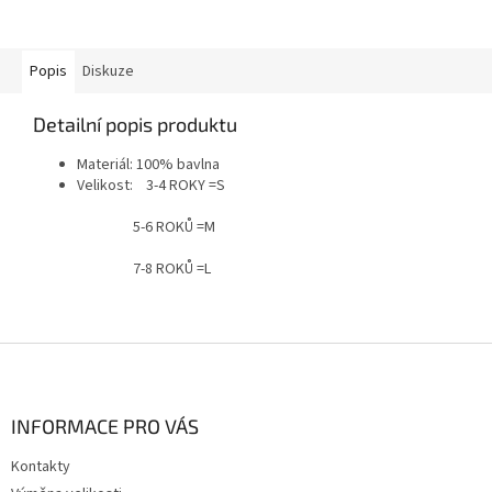
Popis
Diskuze
Detailní popis produktu
Materiál: 100% bavlna
Velikost: 3-4 ROKY =S
5-6 ROKŮ =M
7-8 ROKŮ =L
Z
á
p
a
INFORMACE PRO VÁS
t
Kontakty
í