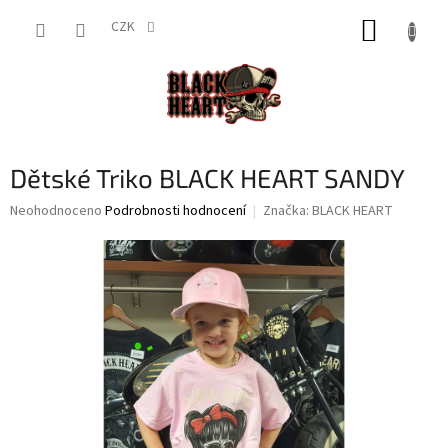
Přejít
NÁKUP
na
CZK
obsah
KOŠÍK
Dětské Triko BLACK HEART SANDY
Průměrné
Neohodnoceno
Podrobnosti hodnocení
Značka:
BLACK HEART
hodnocení
produktu
je
0,0
z
5
hvězdiček.