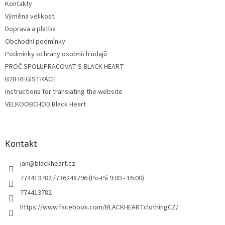
Kontakty
í
Výměna velikosti
Doprava a platba
Obchodní podmínky
Podmínky ochrany osobních údajů
PROČ SPOLUPRACOVAT S BLACK HEART
B2B REGISTRACE
Instructions for translating the website
VELKOOBCHOD Black Heart
Kontakt
jan
@
blackheart.cz
774413782 /736248796 (Po-Pá 9:00 - 16:00)
774413782
https://www.facebook.com/BLACKHEARTclothingCZ/