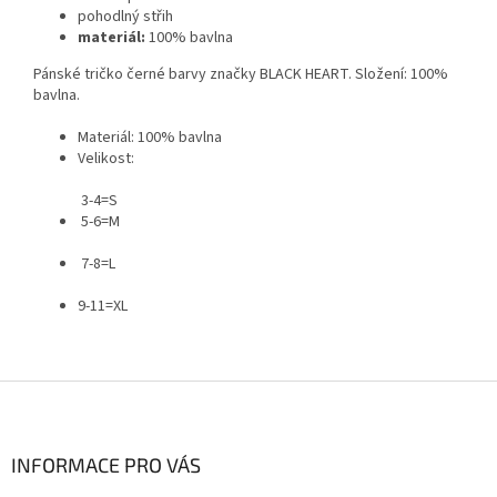
pohodlný střih
materiál:
100% bavlna
Pánské tričko černé barvy značky BLACK HEART. Složení: 100%
bavlna.
Materiál: 100% bavlna
Velikost:
3-4=S
5-6=M
7-8=L
9-11=XL
Z
á
p
a
INFORMACE PRO VÁS
t