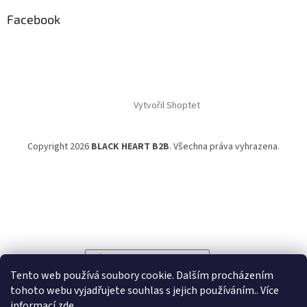
Facebook
Vytvořil Shoptet
Copyright 2026
BLACK HEART B2B
. Všechna práva vyhrazena.
Powered by
Translate
Tento web používá soubory cookie. Dalším procházením
tohoto webu vyjadřujete souhlas s jejich používáním.. Více
informací
zde
.