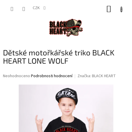
Přejít
NÁKUP
na
CZK
obsah
KOŠÍK
Dětské motořkářské triko BLACK
HEART LONE WOLF
Průměrné
Neohodnoceno
Podrobnosti hodnocení
Značka:
BLACK HEART
hodnocení
produktu
je
0,0
z
5
hvězdiček.