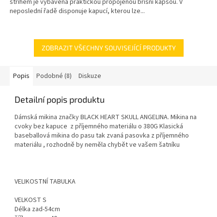
střihem je vybavena praktickou propojenou břišní kapsou. V
neposlední řadě disponuje kapucí, kterou lze...
ZOBRAZIT VŠECHNY SOUVISEJÍCÍ PRODUKTY
Popis
Podobné (8)
Diskuze
Detailní popis produktu
Dámská mikina značky BLACK HEART SKULL ANGELINA. Mikina na
cvoky bez kapuce z příjemného materiálu o 380G Klasická
baseballová mikina do pasu tak zvaná pasovka z příjemného
materiálu , rozhodně by neměla chybět ve vašem šatníku
VELIKOSTNÍ TABULKA
VELKOST S
Délka zad-54cm