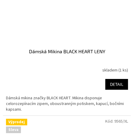
Dámská Mikina BLACK HEART LENY
skladem
(1 ks)
DETAIL
Dámská mikina značky BLACK HEART. Mikina disponuje
celorozepínacím zipem, oboustranným potiskem, kapucí, bočními
kapsami.
Kód:
9565/XL
Výprodej
Sleva