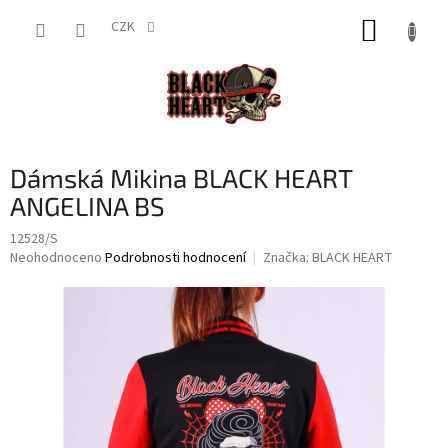
Přejít
NÁKUP
na
CZK
obsah
KOŠÍK
Dámská Mikina BLACK HEART
ANGELINA BS
12528/S
Průměrné
Neohodnoceno
Podrobnosti hodnocení
Značka:
BLACK HEART
hodnocení
produktu
je
0,0
z
5
hvězdiček.