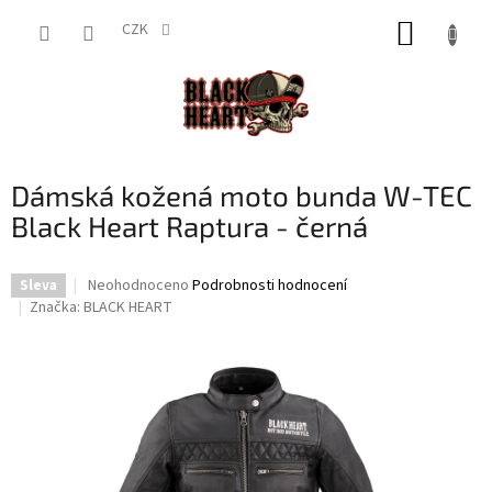
Přejít
NÁKUP
na
CZK
obsah
KOŠÍK
Dámská kožená moto bunda W-TEC
Black Heart Raptura - černá
Průměrné
Neohodnoceno
Podrobnosti hodnocení
Sleva
hodnocení
Značka:
BLACK HEART
produktu
je
0,0
z
5
hvězdiček.