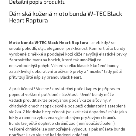
Detailní popis produktu
Dámská kožená moto bunda W-TEC Black
Heart Raptura
Moto bunda W-TEC Black Heart Raptura
- aneb když se
snoubí pohodlí, styl, elegance i praktičnost. Komfort této bundy
vyrobené z měkké a poddajné kozí kůže navyšují elastické prvky
žebrovitého tvaru na bocích, které tak umožňují co
nejsvobodnější pohyb. Vzhled vcelku klasické kožené bundy
zatraktivňují dekorativní prošívané prvky a "muziku" tady ještě
přitvrzují šité nápisy brandu Black Heart.
A praktičnost? Více než dostatečný počet kapes je připraven
pojmout veškeré potřebné náležitosti. Uvnitř bundy může
vzduch proudit skrze prodyšnou podšívku ze síťoviny. V
chladných dnech naopak skvěle poslouží odnímatelná zateplená
vložka. Z hlediska bezpečnosti jsou kritická dopadová místa jako
lokty a ramena vybavena vyjímatelnými pryžovými chrániči.
Bundu lze ještě doplnit o chránič zad (není součástí balení).
Veškeré chrániče lze samozřejmě vyjmout, a pak můžete bundu
používat i jako vkusné každodenní oblečení.