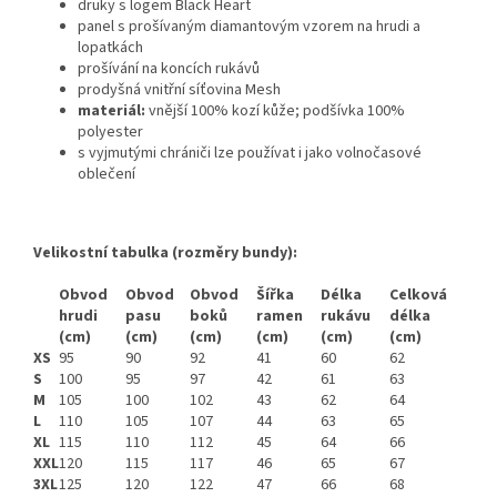
druky s logem Black Heart
panel s prošívaným diamantovým vzorem na hrudi a
lopatkách
prošívání na koncích rukávů
prodyšná vnitřní síťovina Mesh
materiál:
vnější 100% kozí kůže; podšívka 100%
polyester
s vyjmutými chrániči lze používat i jako volnočasové
oblečení
Velikostní tabulka (rozměry bundy):
Obvod
Obvod
Obvod
Šířka
Délka
Celková
hrudi
pasu
boků
ramen
rukávu
délka
(cm)
(cm)
(cm)
(cm)
(cm)
(cm)
XS
95
90
92
41
60
62
S
100
95
97
42
61
63
M
105
100
102
43
62
64
L
110
105
107
44
63
65
XL
115
110
112
45
64
66
XXL
120
115
117
46
65
67
3XL
125
120
122
47
66
68