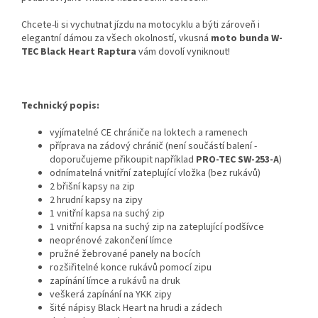
Chcete-li si vychutnat jízdu na motocyklu a býti zároveň i
elegantní dámou za všech okolností, vkusná
moto bunda W-
TEC Black Heart Raptura
vám dovolí vyniknout!
Technický popis:
vyjímatelné CE chrániče na loktech a ramenech
příprava na zádový chránič (není součástí balení -
doporučujeme přikoupit například
PRO-TEC SW-253-A
)
odnímatelná vnitřní zateplující vložka (bez rukávů)
2 břišní kapsy na zip
2 hrudní kapsy na zipy
1 vnitřní kapsa na suchý zip
1 vnitřní kapsa na suchý zip na zateplující podšívce
neoprénové zakončení límce
pružné žebrované panely na bocích
rozšiřitelné konce rukávů pomocí zipu
zapínání límce a rukávů na druk
veškerá zapínání na YKK zipy
šité nápisy Black Heart na hrudi a zádech